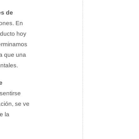
es de
iones. En
roducto hoy
Terminamos
ya que una
ntales.
e
sentirse
ación, se ve
e la