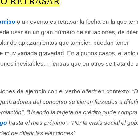
 O RETRASAR
omiso
o un evento es retrasar la fecha en la que tend
ede usar en un gran número de situaciones, de dife
blar de aplazamientos que también puedan tener
 muy variada gravedad. En algunos casos, el acto de
ones inevitables, mientras que en otros se trata de 
iones de ejemplo con el verbo
diferir
en contexto:
“D
anizadores del concurso se vieron forzados a diferir
emiación”
,
“Usando la tarjeta de crédito pude compra
go
hasta el mes próximo”
,
“Por la crisis social el go
idad de diferir las elecciones”
.