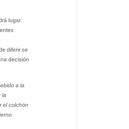
rá lugar.
rentes
 diferir se
una decisión
ebido a la
 la
r el colchón
bierno