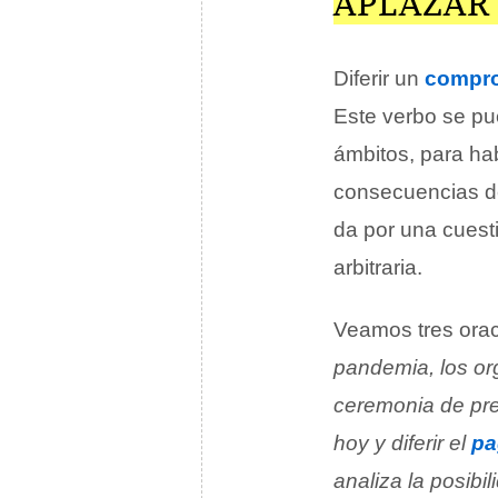
APLAZAR
Diferir un
compr
Este verbo se pu
ámbitos, para ha
consecuencias de
da por una cuesti
arbitraria.
Veamos tres orac
pandemia, los org
ceremonia de pr
hoy y diferir el
pa
analiza la posibil