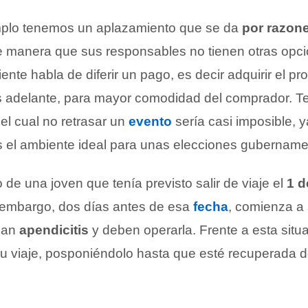
emplo tenemos un aplazamiento que se da
por razon
e manera que sus responsables no tienen otras opc
iente habla de diferir un pago, es decir adquirir el p
s adelante, para mayor comodidad del comprador. 
el cual no retrasar un
evento
sería casi imposible, 
 es el ambiente ideal para unas elecciones gubername
e una joven que tenía previsto salir de viaje el
1 d
n embargo, dos días antes de esa
fecha
, comienza a 
ican
apendicitis
y deben operarla. Frente a esta situ
 su viaje, posponiéndolo hasta que esté recuperada d