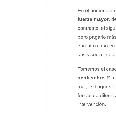
En el primer ej
fuerza mayor
, d
contraste, el sigu
pero pagarlo má
con otro caso en 
crisis social no
Tomemos el caso d
septiembre
. Si
mal, le diagnost
forzada a diferir
intervención.