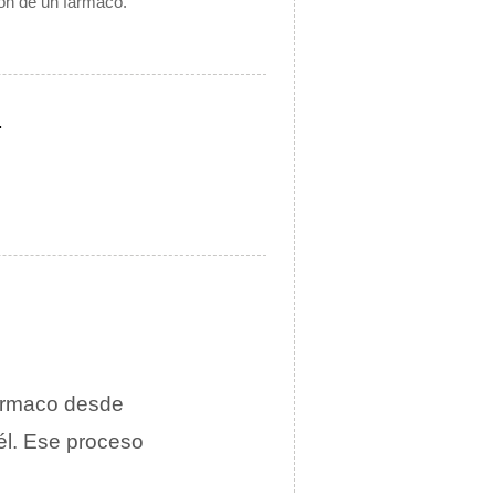
ión de un fármaco.
.
fármaco desde
él. Ese proceso