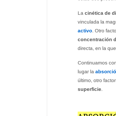
La
cinética de d
vinculada la mag
activo
. Otro fact
concentración d
directa, en la qu
Continuamos con
lugar la
absorci
último, otro fact
superficie
.