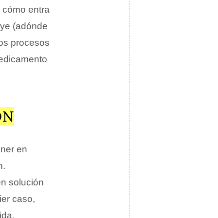
r cómo entra
buye (adónde
los procesos
medicamento
ÓN
ner en
n.
en solución
er caso,
ida.