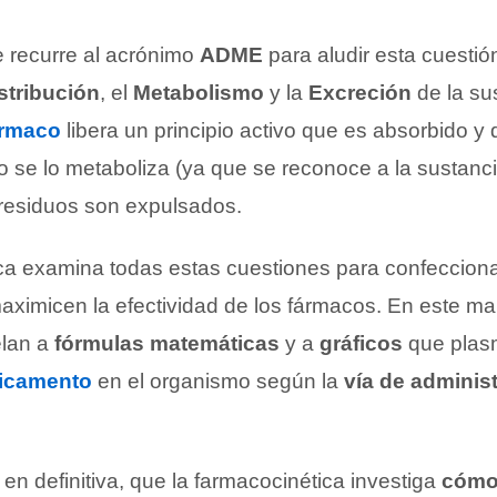
 recurre al acrónimo
ADME
para aludir esta cuestió
stribución
, el
Metabolismo
y la
Excreción
de la su
ármaco
libera un principio activo que es absorbido y d
 se lo metaboliza (ya que se reconoce a la sustanc
 residuos son expulsados.
ca examina todas estas cuestiones para confeccion
ximicen la efectividad de los fármacos. En este mar
elan a
fórmulas matemáticas
y a
gráficos
que plas
icamento
en el organismo según la
vía de adminis
en definitiva, que la farmacocinética investiga
cómo