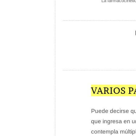
La farmacocinétic
VARIOS P
Puede decirse qu
que ingresa en 
contempla múltip