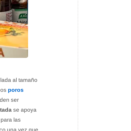
lada al tamaño
los
poros
den ser
itada
se apoya
para las
aco una vez que