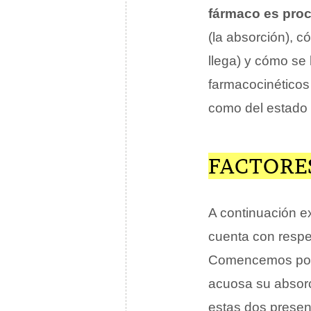
fármaco es pro
(la absorción), 
llega) y cómo se 
farmacocinéticos
como del estado d
FACTORE
A continuación 
cuenta con respe
Comencemos por
acuosa su absorc
estas dos presen