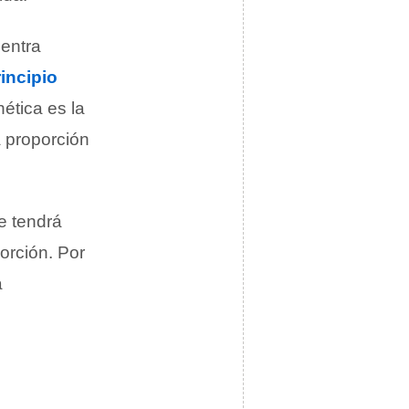
uentra
incipio
nética es la
 proporción
ue tendrá
orción. Por
a