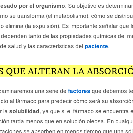
cesado por el organismo
. Su objetivo es determina
cómo se transforma (el metabolismo), cómo se distri
lo elimina (la expulsión). Es importante señalar que 
 dependen tanto de las propiedades químicas del 
e salud y las características del
paciente
.
S QUE ALTERAN LA ABSORCI
examinaremos una serie de
factores
que debemos te
cto al fármaco para predecir cómo será su absorció
 la
solubilidad
, ya que si el fármaco se encuentra 
ión tarda menos que en solución oleosa. En cualqui
taciones se absorben en menos tiempo que una sól