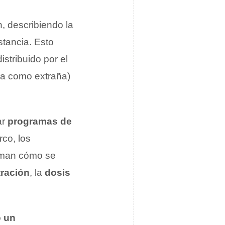
n, describiendo la
stancia. Esto
istribuido por el
ia como extraña)
ar
programas de
co, los
man cómo se
tración
, la
dosis
 un