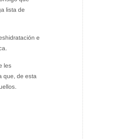
 lista de
eshidratación e
ca.
e les
ra que, de esta
uellos.