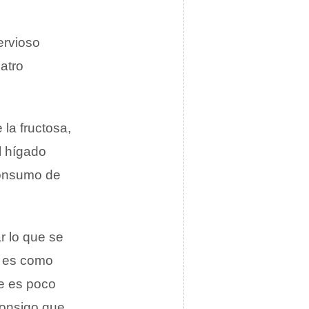
ervioso
atro
la fructosa,
l hígado
 consumo de
r lo que se
F es como
ue es poco
consigo que