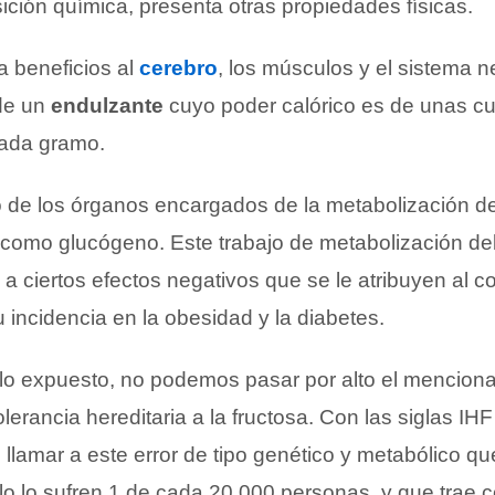
ción química, presenta otras propiedades físicas.
a beneficios al
cerebro
, los músculos y el sistema n
 de un
endulzante
cuyo poder calórico es de unas cu
cada gramo.
 de los órganos encargados de la metabolización de 
como glucógeno. Este trabajo de metabolización de
 a ciertos efectos negativos que se le atribuyen al
 incidencia en la obesidad y la diabetes.
o expuesto, no podemos pasar por alto el menciona
erancia hereditaria a la fructosa. Con las siglas IH
llamar a este error de tipo genético y metabólico q
olo lo sufren 1 de cada 20.000 personas, y que trae 