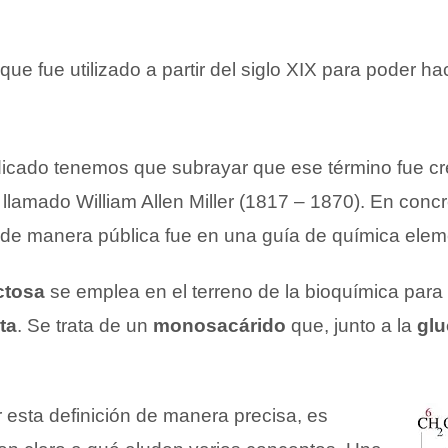
, que fue utilizado a partir del siglo XIX para poder h
icado tenemos que subrayar que ese término fue c
 llamado William Allen Miller (1817 – 1870). En concr
zó de manera pública fue en una guía de química elem
ctosa
se emplea en el terreno de la bioquímica para 
uta
. Se trata de un
monosacárido
que, junto a la
gl
esta definición de manera precisa, es