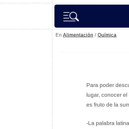
En
Alimentación
/
Química
Para poder descub
lugar, conocer e
es fruto de la s
-La palabra lati