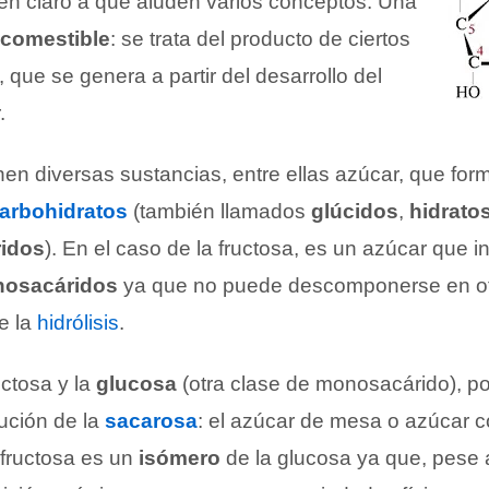
 en claro a qué aluden varios conceptos. Una
comestible
: se trata del producto de ciertos
, que se genera a partir del desarrollo del
.
nen diversas sustancias, entre ellas azúcar, que for
arbohidratos
(también llamados
glúcidos
,
hidrato
ridos
). En el caso de la fructosa, es un azúcar que in
osacáridos
ya que no puede descomponerse en o
e la
hidrólisis
.
uctosa y la
glucosa
(otra clase de monosacárido), por
tución de la
sacarosa
: el azúcar de mesa o azúcar 
 fructosa es un
isómero
de la glucosa ya que, pese 