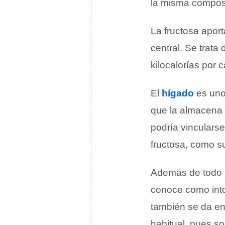
la misma composi
La fructosa aport
central. Se trata
kilocalorías por 
El
hígado
es uno
que la almacena 
podría vincularse
fructosa, como su
Además de todo l
conoce como intol
también se da en 
habitual, pues s