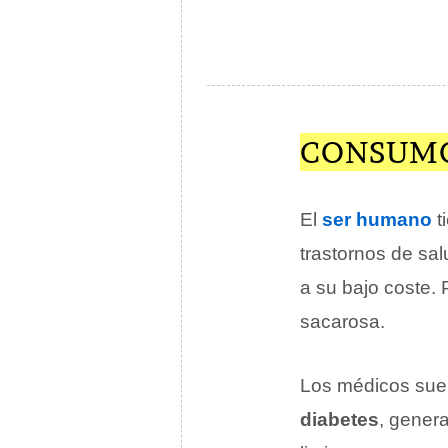
CONSUMO
El
ser humano
t
trastornos de sal
a su bajo coste.
sacarosa.
Los médicos suel
diabetes
, gener