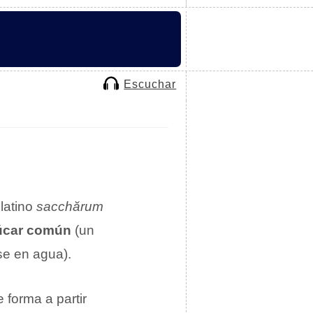
Escuchar
latino
sacchărum
úcar común
(un
se en agua).
 forma a partir