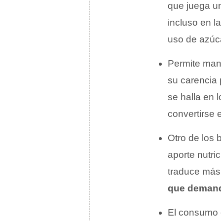
que juega u
incluso en l
uso de azúca
Permite man
su carencia 
se halla en 
convertirse
Otro de los 
aporte nutric
traduce más
que demand
El consumo d