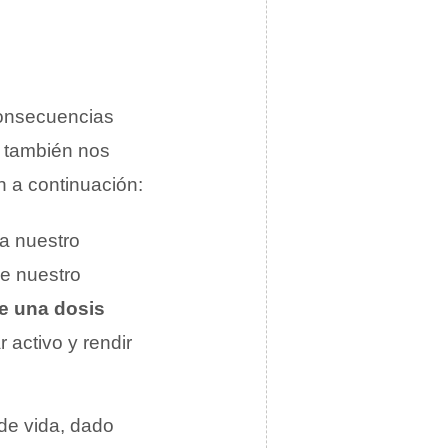
consecuencias
n también nos
an a continuación:
a nuestro
de nuestro
de una dosis
 activo y rendir
de vida, dado