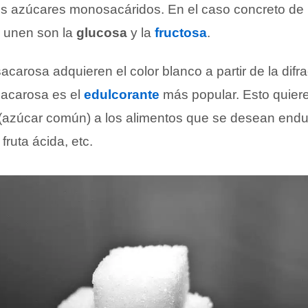
os azúcares monosacáridos. En el caso concreto de 
 unen son la
glucosa
y la
fructosa
.
sacarosa adquieren el color blanco a partir de la difr
 sacarosa es el
edulcorante
más popular. Esto quiere
azúcar común) a los alimentos que se desean endulz
fruta ácida, etc.