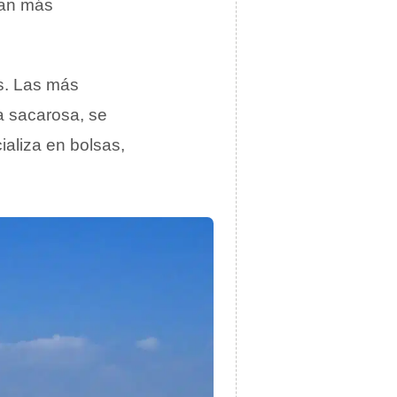
tan más
s. Las más
a sacarosa, se
ializa en bolsas,