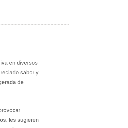
riva en diversos
preciado sabor y
agerada de
provocar
os, les sugieren