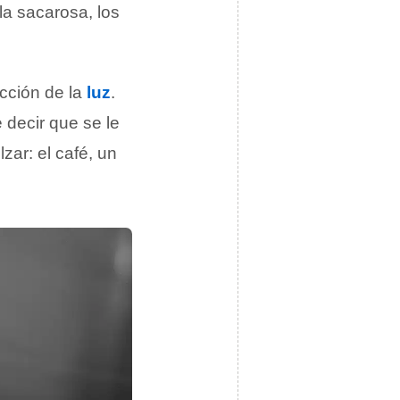
la sacarosa, los
acción de la
luz
.
 decir que se le
ar: el café, un