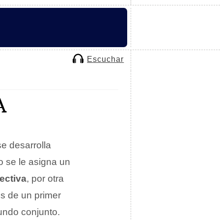
Escuchar
A
se desarrolla
o se le asigna un
ectiva
, por otra
es de un primer
undo conjunto.