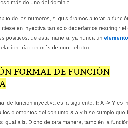
ese más de uno del dominio.
to de los números, si quisiéramos alterar la función
rtiese en inyectiva tan sólo deberíamos restringir el
es positivos: de esta manera, ya nunca un
element
relacionaría con más de uno del otro.
IÓN FORMAL DE FUNCIÓN
VA
mal de función inyectiva es la siguiente:
f: X -> Y
es i
a los elementos del conjunto
X a
y
b
se cumple que
s igual a
b
. Dicho de otra manera, también la funció