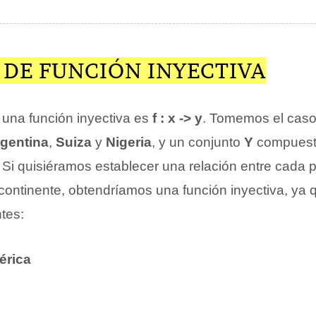
 DE FUNCIÓN INYECTIVA
una función inyectiva es
f : x -> y
. Tomemos el caso
gentina
,
Suiza
y
Nigeria
, y un conjunto
Y
compuest
. Si quisiéramos establecer una relación entre cada p
continente, obtendríamos una función inyectiva, ya q
ntes:
érica