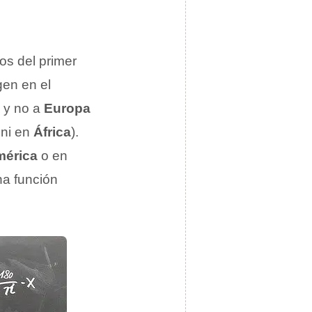
os del primer
en en el
, y no a
Europa
ni en
África
).
érica
o en
na función