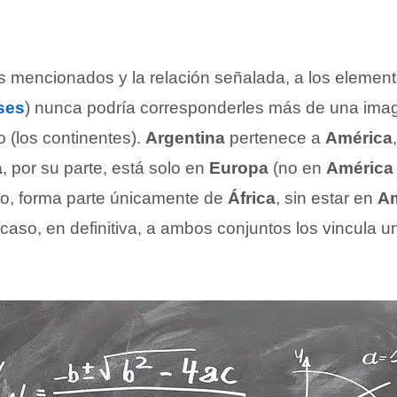
s mencionados y la relación señalada, a los element
ses
) nunca podría corresponderles más de una imag
 (los continentes).
Argentina
pertenece a
América
a
, por su parte, está solo en
Europa
(no en
América
imo, forma parte únicamente de
África
, sin estar en
Am
 caso, en definitiva, a ambos conjuntos los vincula u