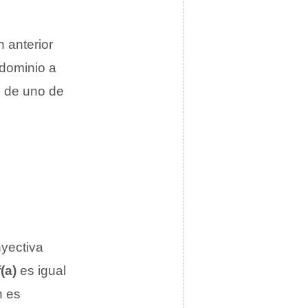
 anterior
 dominio a
o
de uno de
nyectiva
f(a)
es igual
n es