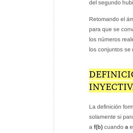
del segundo hubi
Retomando el ámbi
para que se convi
los números real
los conjuntos se 
DEFINIC
INYECTI
La definición for
solamente si par
a
f(b)
cuando
a
e