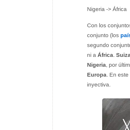
Nigeria -> África
Con los conjunto
conjunto (los
paí
segundo conjunto
ni a
África
.
Suiz
Nigeria
, por últ
Europa
. En este
inyectiva.