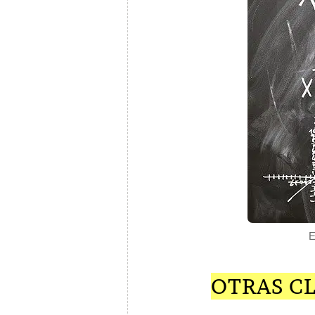
E
OTRAS CL