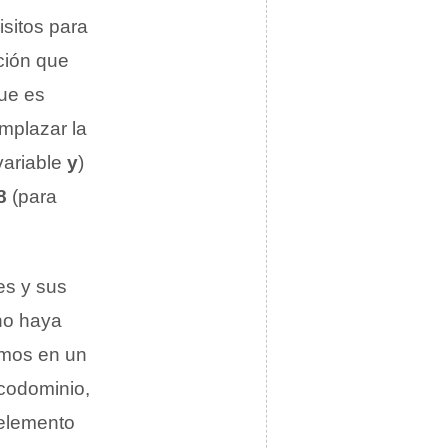
sitos para
nción que
ue es
mplazar la
variable
y
)
8
(para
es y sus
 no haya
samos en un
 codominio,
 elemento