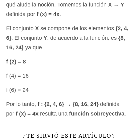
qué alude la noción. Tomemos la función
X → Y
definida por
f (x) = 4x
.
El conjunto
X
se compone de los elementos
{2, 4,
6}
. El conjunto
Y
, de acuerdo a la función, es
{8,
16, 24}
ya que
f (2) = 8
f (4) = 16
f (6) = 24
Por lo tanto,
f : {2, 4, 6} → {8, 16, 24}
definida
por
f (x) = 4x
resulta una
función sobreyectiva
.
TE SIRVIÓ ESTE ARTÍCULO
¿
?