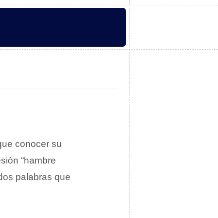
 que conocer su
resión “hambre
 dos palabras que