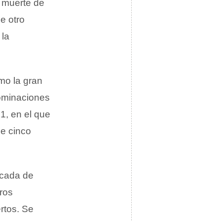
 muerte de
e otro
 la
mo la gran
ominaciones
1, en el que
de cinco
écada de
ros
rtos. Se