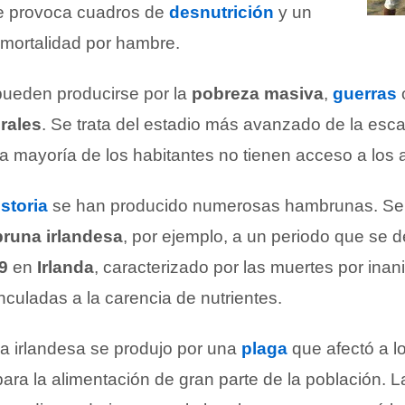
ue provoca cuadros de
desnutrición
y un
 mortalidad por hambre.
ueden producirse por la
pobreza masiva
,
guerras
rales
. Se trata del estadio más avanzado de la esc
a mayoría de los habitantes no tienen acceso a los 
istoria
se han producido numerosas hambrunas. Se
runa irlandesa
, por ejemplo, a un periodo que se d
9
en
Irlanda
, caracterizado por las muertes por inan
culadas a la carencia de nutrientes.
 irlandesa se produjo por una
plaga
que afectó a lo
para la alimentación de gran parte de la población. L