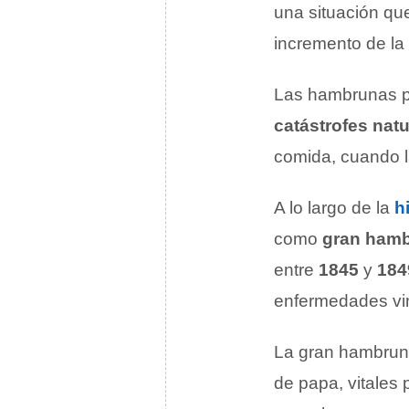
una situación q
incremento de la
Las hambrunas p
catástrofes natu
comida, cuando l
A lo largo de la
h
como
gran hamb
entre
1845
y
184
enfermedades vin
La gran hambruna
de papa, vitales 