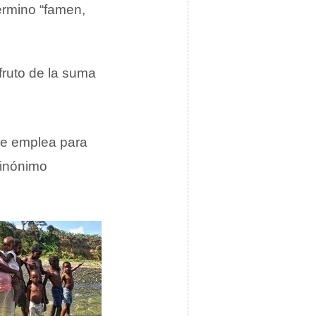
érmino “famen,
fruto de la suma
se emplea para
sinónimo