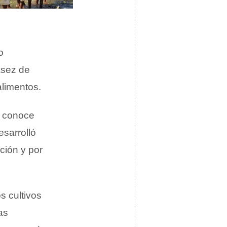
o
asez de
alimentos.
 conoce
esarrolló
ición y por
s cultivos
as