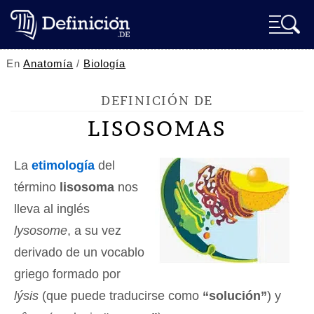
En
Anatomía
/
Biología
DEFINICIÓN DE
LISOSOMAS
La
etimología
del
término
lisosoma
nos
lleva al inglés
lysosome
, a su vez
derivado de un vocablo
griego formado por
lýsis
(que puede traducirse como
“solución”
) y