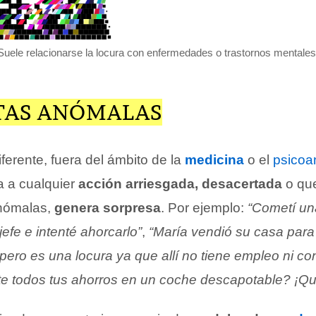
Suele relacionarse la locura con enfermedades o trastornos mentales
AS ANÓMALAS
ferente, fuera del ámbito de la
medicina
o el
psicoan
a a cualquier
acción arriesgada, desacertada
o que
anómalas,
genera sorpresa
. Por ejemplo:
“Cometí un
efe e intenté ahorcarlo”
,
“María vendió su casa para 
pero es una locura ya que allí no tiene empleo ni c
e todos tus ahorros en un coche descapotable? ¡Qué