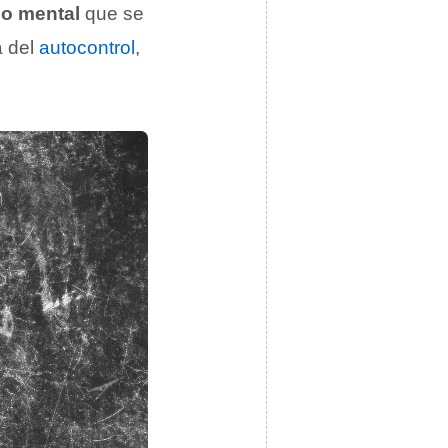
io mental
que se
a del
autocontrol
,