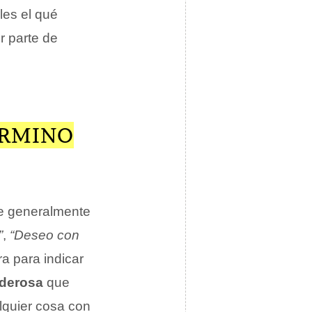
les el qué
r parte de
ÉRMINO
e generalmente
”
,
“Deseo con
ra para indicar
derosa
que
alquier cosa con