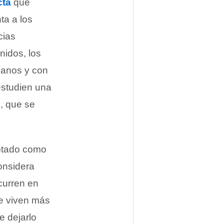
cta
que
ta a los
cias
idos, los
sanos y con
estudien una
e, que se
ptado como
considera
curren en
ue viven más
e dejarlo