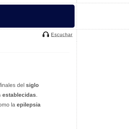
Escuchar
finales del
siglo
s establecidas
.
como la
epilepsia