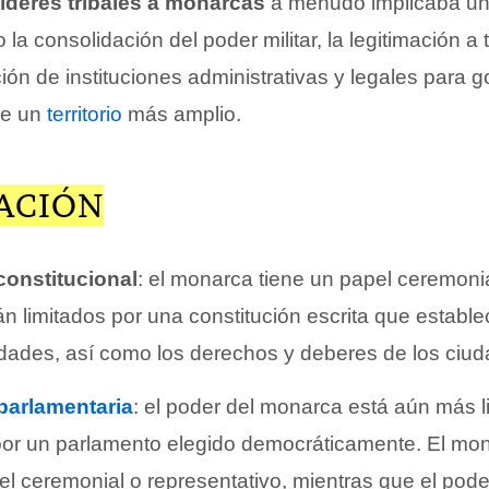
líderes tribales a monarcas
a menudo implicaba u
 la consolidación del poder militar, la legitimación a 
ación de instituciones administrativas y legales para 
re un
territorio
más amplio.
CACIÓN
onstitucional
: el monarca tiene un papel ceremonia
n limitados por una constitución escrita que establ
dades, así como los derechos y deberes de los ciud
parlamentaria
: el poder del monarca está aún más l
 por un parlamento elegido democráticamente. El m
el ceremonial o representativo, mientras que el pode