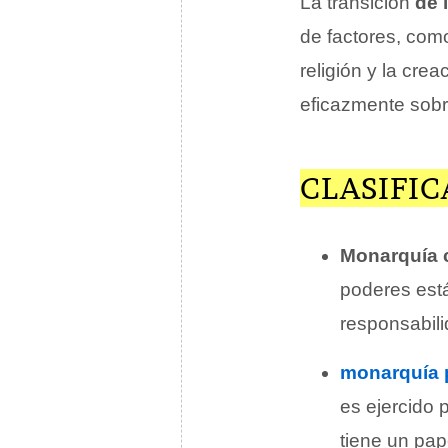
La transición
de 
de factores, como
religión y la cre
eficazmente sob
CLASIFI
Monarquía c
poderes está
responsabili
monarquía 
es ejercido
tiene un pap