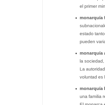
el primer mi
monarquía 
subnacionale
estado tanto
pueden varia
monarquía 
la sociedad, 
La autoridad
voluntad es 
monarquía h
una familia 
El monarca e