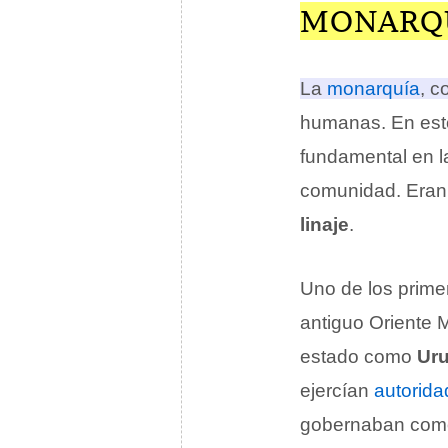
MONARQU
La
monarquía
, c
humanas.
En est
fundamental en la
comunidad. Eran
linaje
.
Uno de los prime
antiguo Oriente
estado como
Uru
ejercían
autorida
gobernaban como 