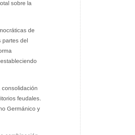
otal sobre la
mocráticas de
 partes del
forma
 estableciendo
a consolidación
torios feudales.
ano Germánico y