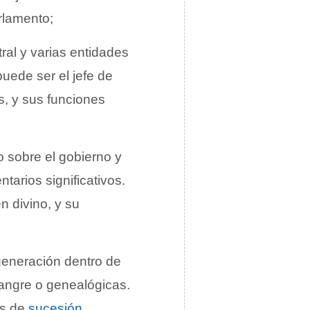
arlamento;
tral y varias entidades
puede ser el jefe de
s, y sus funciones
to sobre el gobierno y
tarios significativos.
n divino, y su
generación dentro de
sangre o genealógicas.
as de
sucesión