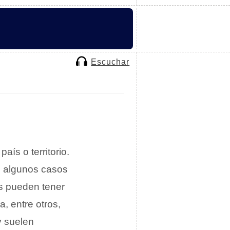
Escuchar
ís o territorio.
n algunos casos
s pueden tener
, entre otros,
y suelen