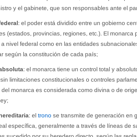
nistro y el gabinete, que son responsables ante el p
federal
: el poder está dividido entre un gobierno cen
s (estados, provincias, regiones, etc.). El monarca 
 a nivel federal como en las entidades subnacionale
r según la constitución de cada país;
absoluta
: el monarca tiene un control total y absolu
sin limitaciones constitucionales o controles parlamen
 del monarca es considerada como divina o de orige
ley;
ereditaria
: el
trono
se transmite de generación en 
real específica, generalmente a través de líneas de 
s sucedido por su heredero directo, según las regl