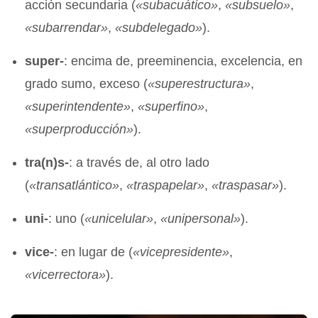
acción secundaria (
«
subacuático»
,
«
subsuelo»
,
«
subarrendar»
,
«
subdelegado»
).
super-
: encima de, preeminencia, excelencia, en
grado sumo, exceso (
«
superestructura»
,
«
superintendente»
,
«
superfino»
,
«
superproducción»
).
tra(n)s-
: a través de, al otro lado
(
«
transatlántico»
,
«
traspapelar»
,
«
traspasar»
).
uni-
: uno (
«
unicelular»
,
«
unipersonal»
).
vice-
: en lugar de (
«
vicepresidente»
,
«
vicerrectora»
).