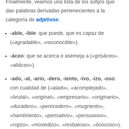
Finalmente, veamos una lista de los sufijos que
dan palabras derivadas pertenecientes a la
categoría de
adjetivos
:
-able, -ible
: que puede, que es capaz de
(
«
agradable»
,
«
reconocible»
).
-áceo
: que se acerca o asemeja a (
«
grisáceo»
,
«
aliáceo»
).
-ado, -al, -ario, -dero, -iento, -ivo, -izo, -oso
:
con cualidad de (
«
alado»
,
«
acomplejado»
,
«
brutal»
,
«
original»
,
«
empresario»
,
«
originario»
,
«
duradero»
,
«
perecedero»
,
«
mugriento»
,
«
hambriento»
,
«
pensativo»
,
«
persuasivo»
,
«
rojizo»
,
«
movedizo»
,
«
resbaloso»
,
«
boscoso»
).