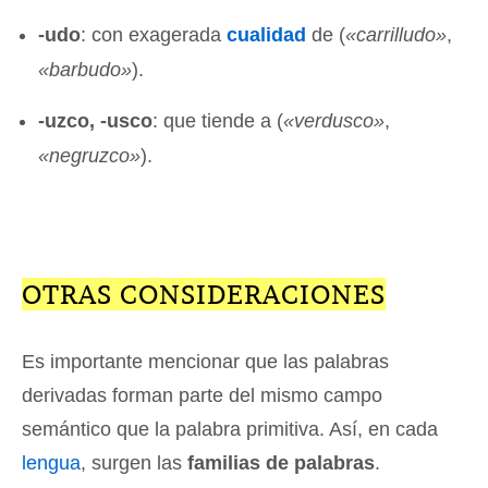
-udo
: con exagerada
cualidad
de (
«
carrilludo»
,
«
barbudo»
).
-uzco, -usco
: que tiende a (
«
verdusco»
,
«
negruzco»
).
OTRAS CONSIDERACIONES
Es importante mencionar que las palabras
derivadas forman parte del mismo campo
semántico que la palabra primitiva. Así, en cada
lengua
, surgen las
familias de palabras
.