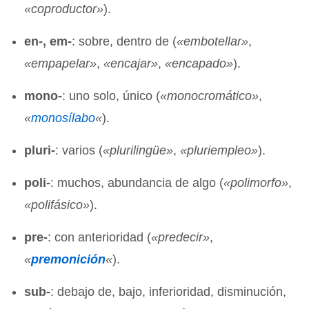
«
coproductor»
).
en-, em-
: sobre, dentro de (
«
embotellar»
,
«
empapelar»
,
«
encajar»
,
«
encapado»
).
mono-
: uno solo, único (
«
monocromático»
,
«
monosílabo
«
).
pluri-
: varios (
«
plurilingüe»
,
«
pluriempleo»
).
poli-
: muchos, abundancia de algo (
«
polimorfo»
,
«
polifásico»
).
pre-
: con anterioridad (
«
predecir»
,
«
premonición
«
).
sub-
: debajo de, bajo, inferioridad, disminución,