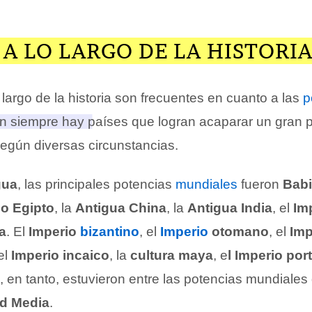
A LO LARGO DE LA HISTORI
largo de la historia son frecuentes en cuanto a las
p
en siempre hay países que logran acaparar un gran po
egún diversas circunstancias
.
gua
, las principales potencias
mundiales
fueron
Babi
o Egipto
, la
Antigua China
, la
Antigua India
, el
Im
a
. El
Imperio
bizantino
, el
Imperio
otomano
, el
Imp
 el
Imperio incaico
, la
cultura maya
, e
l Imperio po
, en tanto, estuvieron entre las potencias mundiales
d Media
.