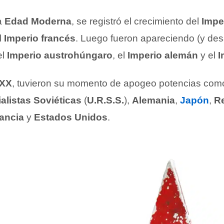
a
Edad Moderna
, se registró el crecimiento del
Imper
l
Imperio francés
. Luego fueron apareciendo (y de
el
Imperio austrohúngaro
, el
Imperio alemán
y el
I
 XX
, tuvieron su momento de apogeo potencias como
alistas Soviéticas
(
U.R.S.S.
),
Alemania
,
Japón
,
R
ancia
y
Estados Unidos
.