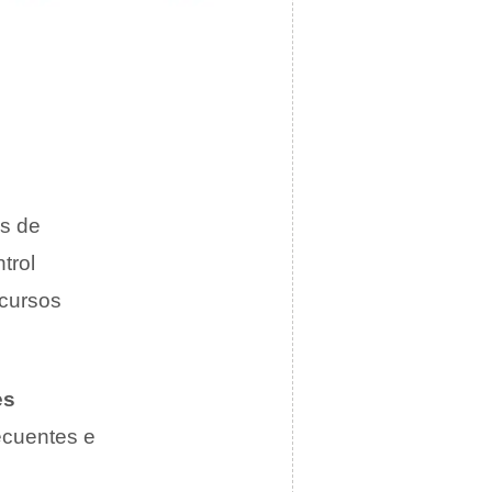
os de
trol
ecursos
es
ecuentes e