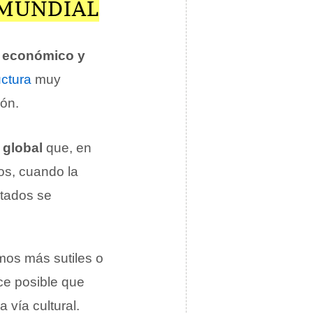
 MUNDIAL
o económico y
uctura
muy
ión.
global
que, en
sos, cuando la
stados se
mos más sutiles o
ce posible que
 vía cultural.