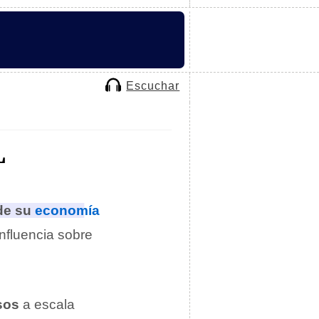
Escuchar
L
 de su
economía
influencia sobre
sos
a escala