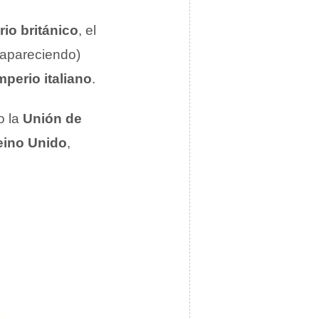
io británico
, el
sapareciendo)
mperio italiano
.
 la
Unión de
eino Unido
,