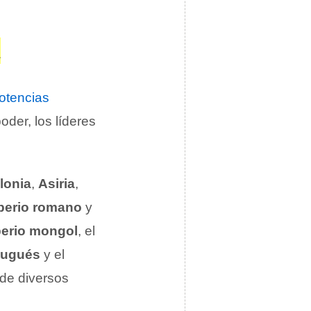
A
otencias
der, los líderes
lonia
,
Asiria
,
perio romano
y
erio mongol
, el
rtugués
y el
 de diversos