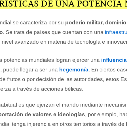
RÍSTICAS DE UNA POTENCIA
dial se caracteriza por su
poderío militar, domini
co
. Se trata de países que cuentan con una
infraestr
n nivel avanzado en materia de tecnología e innovac
s potencias mundiales logran ejercer una
influencia
, puede llegar a ser una
hegemonía
. En ciertos ca
de frutos o por decisión de las autoridades, estos E
erza a través de acciones bélicas.
habitual es que ejerzan el mando mediante mecanis
ortación de valores e ideologías
, por ejemplo, ha
al tenga injerencia en otros territorios a través de la