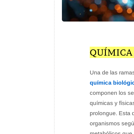
QUÍMICA
Una de las ramas 
química biológi
componen los ser
químicas y físic
prolongue. Esta d
organismos según
metabólicos que 