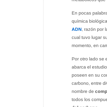
En pocas palabra
química biológica
ADN
, razón por 
cual tuvo lugar s
momento, en camb
Por otro lado se
abarca el estudi
poseen en su co
carbono, entre d
nombre de
comp
todos los compu