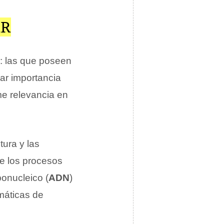
AR
: las que poseen
ar importancia
e relevancia en
tura y las
de los procesos
bonucleico (
ADN
)
máticas de