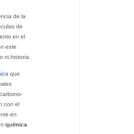
ncia de la
éculas de
ento en el
en este
ni historia.
ica
que
uales
 carbono-
n con el
ente en
en
química