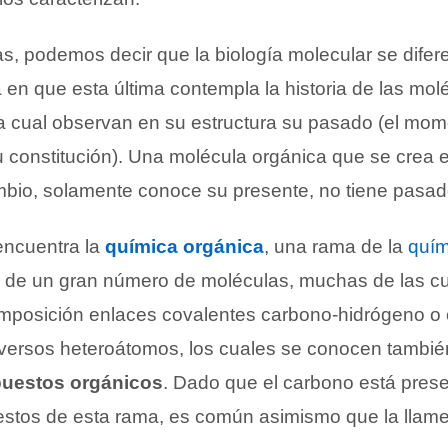
s, podemos decir que la biología molecular se difere
 en que esta última contempla la historia de las mol
la cual observan en su estructura su pasado (el mom
u constitución). Una molécula orgánica que se crea 
io, solamente conoce su presente, no tiene pasado 
 encuentra la
química orgánica
, una rama de la
quím
o de un gran número de moléculas, muchas de las c
mposición enlaces covalentes carbono-hidrógeno o
iversos heteroátomos, los cuales se conocen tambié
uestos orgánicos
. Dado que el carbono está pres
estos de esta rama, es común asimismo que la llam