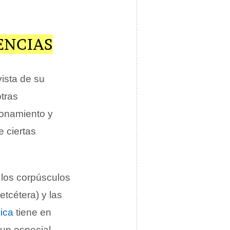
ENCIAS
ista de su
otras
cionamiento y
e ciertas
 los corpúsculos
etcétera) y las
ica
tiene en
 un especial