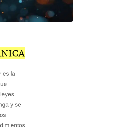
ÁNICA
 es la
ue
 leyes
nga y se
los
edimientos