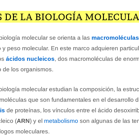
S DE LA BIOLOGÍA MOLECUL
 biología molecular se orienta a las
macromoléculas
y peso molecular. En este marco adquieren particul
os
ácidos nucleicos
, dos macromoléculas de enorm
o de los organismos.
iología molecular estudian la composición, la estruc
 moléculas que son fundamentales en el desarrollo 
is
de proteínas, los vínculos entre el ácido desoxirri
leico (
ARN
) y el
metabolismo
son algunas de las te
ólogos moleculares.