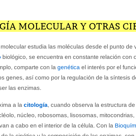
GÍA MOLECULAR Y OTRAS CI
 molecular estudia las moléculas desde el punto de v
o
biológico, se encuentra en constante relación con 
emplo, comparte con la
genética
el interés por el fun
los genes, así como por la regulación de la síntesis d
ser las enzimas.
xima a la
citología
, cuando observa la estructura de
léolo, núcleo, robosomas, lisosomas, mitocondrias, 
van a cabo en el interior de la célula. Con la
Bioquím
de la cinética y la composición de las enzimas, con