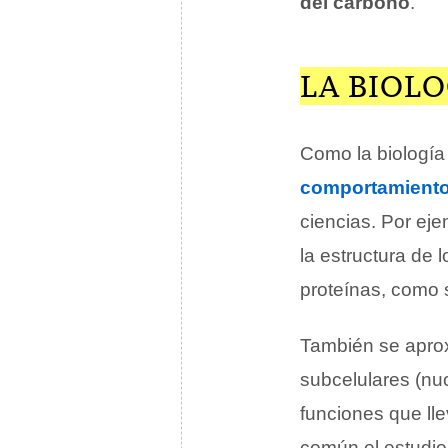
del carbono
.
LA BIOLO
Como la biología
comportamient
ciencias. Por ej
la estructura de 
proteínas, como 
También se apro
subcelulares (nuc
funciones que lle
común el estudio 