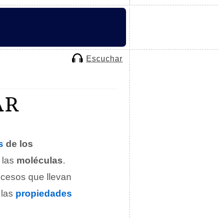
Escuchar
AR
s
de los
 las
moléculas
.
ocesos que llevan
 las
propiedades