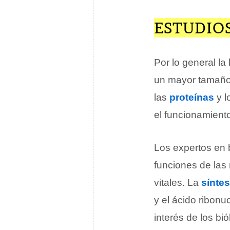
ESTUDIO
Por lo general la
un mayor tamaño 
las
proteínas
y l
el funcionamient
Los expertos en b
funciones de las
vitales. La
síntes
y el ácido ribonuc
interés de los bi