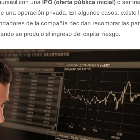
bursátil con una
IPO (oferta pública inicial)
o ser tra
de una operación privada. En algunos casos, existe l
undadores de la compañía decidan recomprar las par
ndo se produjo el ingreso del capital riesgo.