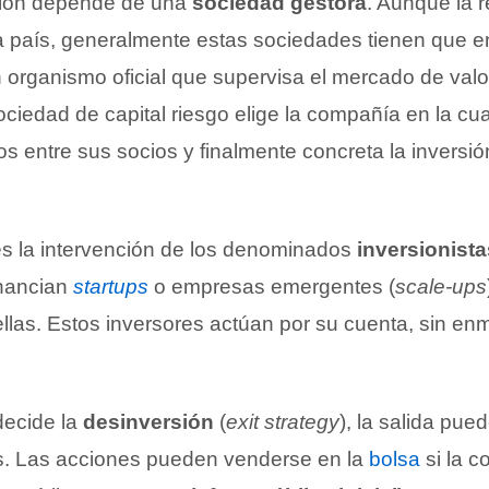
ción depende de una
sociedad gestora
. Aunque la 
país, generalmente estas sociedades tienen que e
 organismo oficial que supervisa el mercado de valo
sociedad de capital riesgo elige la compañía en la cual
os entre sus socios y finalmente concreta la inversi
 es la intervención de los denominados
inversionist
inancian
startups
o empresas emergentes (
scale-ups
ellas. Estos inversores actúan por su cuenta, sin e
decide la
desinversión
(
exit strategy
), la salida pu
s. Las acciones pueden venderse en la
bolsa
si la c