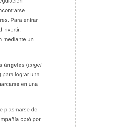
regulación
ncontrarse
res. Para entrar
 invertir,
ón mediante un
as ángeles
(
angel
) para lograr una
nmarcarse en una
ede plasmarse de
ompañía optó por