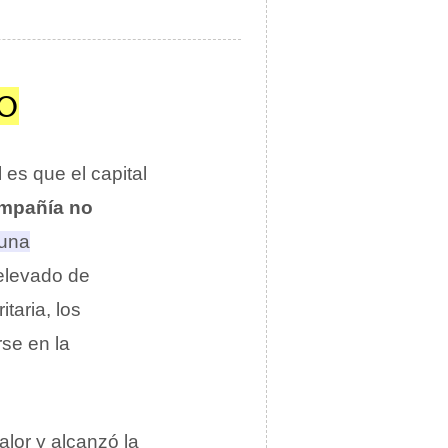
GO
 es que el capital
mpañía no
 una
elevado de
taria, los
rse en la
lor y alcanzó la