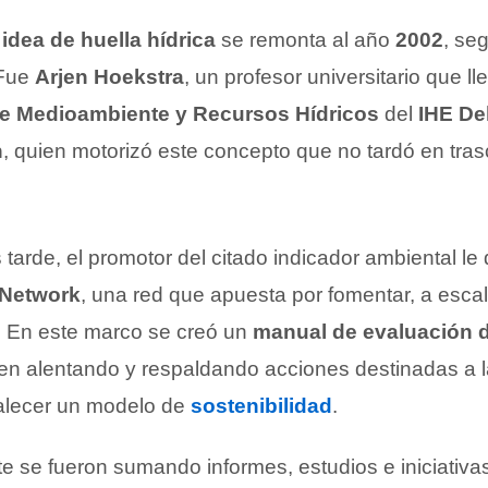
 idea de huella hídrica
se remonta al año
2002
, se
 Fue
Arjen Hoekstra
, un profesor universitario que ll
e Medioambiente y Recursos Hídricos
del
IHE Del
n
, quien motorizó este concepto que no tardó en tra
arde, el promotor del citado indicador ambiental le 
 Network
, una red que apuesta por fomentar, a escala
a. En este marco se creó un
manual de evaluación d
en alentando y respaldando acciones destinadas a 
talecer un modelo de
sostenibilidad
.
te se fueron sumando informes, estudios e iniciativa