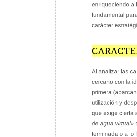
enriqueciendo a 
fundamental para
carácter estratég
CARACTE
Al analizar las ca
cercano con la i
primera (abarcan
utilización y des
que exige cierta 
de agua virtual»
d
terminada o a lo 