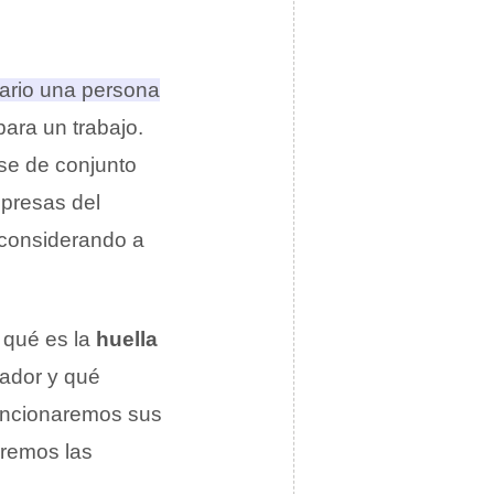
iario una persona
para un trabajo
.
se de conjunto
presas del
(considerando a
a qué es la
huella
cador y qué
mencionaremos sus
aremos las