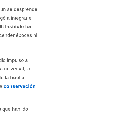
gún se desprende
egó a integrar el
ft Institute for
scender épocas ni
dio impulso a
 universal, la
e la huella
la
conservación
s que han ido