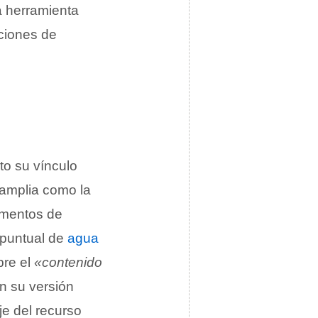
a herramienta
cciones de
to su vínculo
 amplia como la
omentos de
 puntual de
agua
bre el
«contenido
n su versión
je del recurso