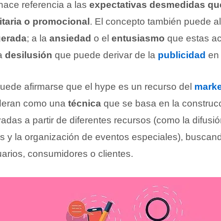
hace referencia a las
expectativas desmedidas qu
taria o promocional
. El concepto también puede al
gerada
; a la
ansiedad
o el
entusiasmo
que estas a
la
desilusión
que puede derivar de la
publicidad
en 
 puede afirmarse que el hype es un recurso del
marke
ideran como una
técnica
que se basa en la construc
adas a partir de diferentes recursos (como la difus
s y la organización de eventos especiales), buscand
uarios, consumidores o clientes.