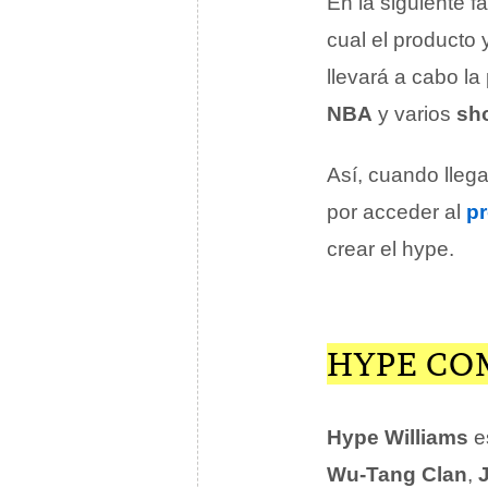
En la siguiente f
cual el producto 
llevará a cabo la
NBA
y varios
sh
Así, cuando lleg
por acceder al
p
crear el hype.
HYPE CO
Hype Williams
es
Wu-Tang Clan
,