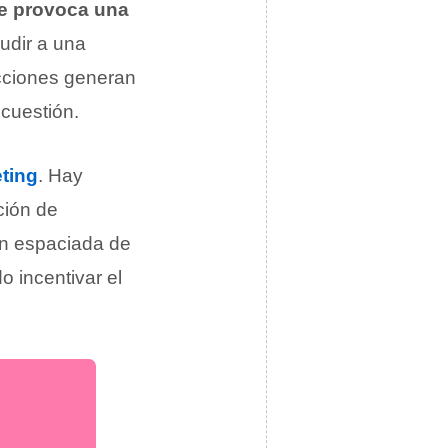
e provoca una
udir a una
cciones generan
cuestión.
ting
. Hay
ción de
ión espaciada de
o incentivar el