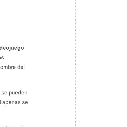
ideojuego
os
nombre del
 se pueden
al apenas se