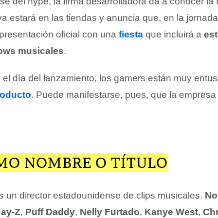
ase del hype, la firma desarrolladora da a conocer la 
ya estará en las tiendas y anuncia que, en la jornada
 presentación oficial con una
fiesta
que incluirá a
est
ows musicales
.
a el día del lanzamiento, los gamers están muy ent
roducto
. Puede manifestarse, pues, que la empresa
MO NOMBRE O TÍTULO
 un director estadounidense de clips musicales.
Not
Jay-Z
,
Puff Daddy
,
Nelly Furtado
,
Kanye West
,
Chr