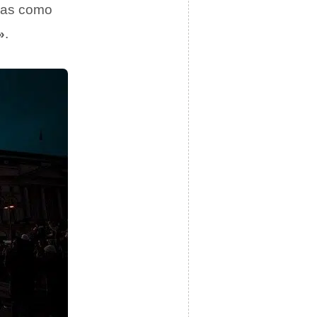
ivas como
»
.