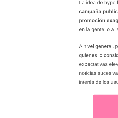
La idea de hype 
campaña publici
promoción exa
en la gente; o a 
A nivel general,
quienes lo cons
expectativas elev
noticias sucesiva
interés de los us