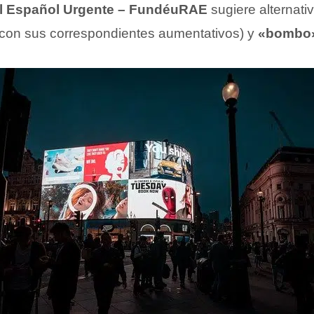
l Español Urgente – FundéuRAE
sugiere alternat
con sus correspondientes aumentativos) y
«bombo