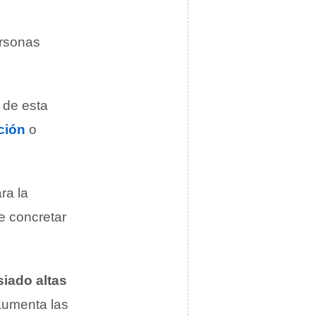
ersonas
n de esta
ción
o
ra la
e concretar
iado altas
 aumenta las