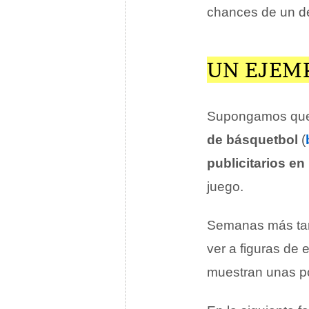
chances de un de
UN EJEM
Supongamos que 
de básquetbol
(
publicitarios en
juego.
Semanas más tar
ver a figuras de 
muestran unas p