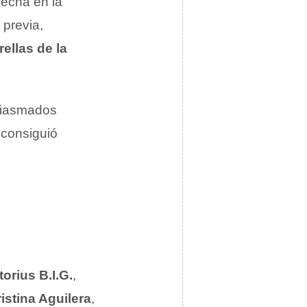
fecha en la
 previa,
rellas de la
usiasmados
 consiguió
orius B.I.G.
,
istina Aguilera
,