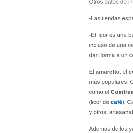
Otros datos de in
-Las tiendas esp
-El licor es una
incluso de una ce
dan forma a un c
El
amaretto
, el
c
más populares. O
como el
Cointre
(licor de
café
). C
y otros, artesana
Además de los ya