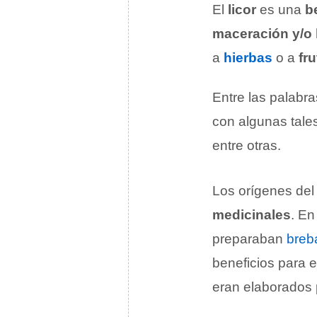
El
licor
es una
b
maceración y/o l
a
hierbas
o a
fr
Entre las palabr
con algunas tales
entre otras.
Los orígenes del 
medicinales
. En
preparaban
breb
beneficios para e
eran elaborados