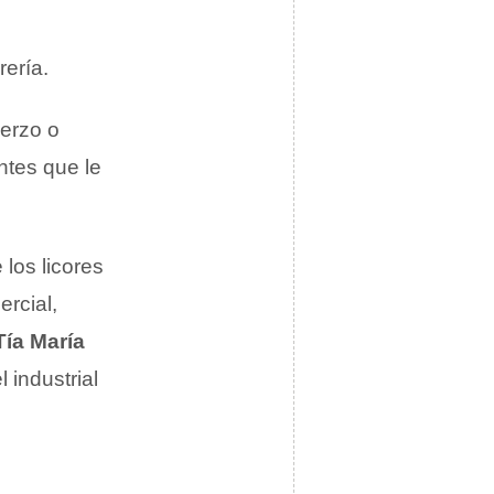
rería.
uerzo o
ntes que le
 los licores
rcial,
Tía María
 industrial