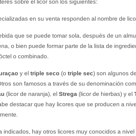
terés sobre el licor son los siguientes:
ecializadas en su venta responden al nombre de lico
 bebida que se puede tomar sola, después de un alm
na, o bien puede formar parte de la lista de ingredie
óctel o combinado.
uraçao
y el
triple seco
(o
triple sec
) son algunos de
tros son famosos a través de su denominación come
au
(licor de naranja), el
Strega
(licor de hierbas) y el
abe destacar que hay licores que se producen a nivel
lmente.
 indicados, hay otros licores muy conocidos a nivel