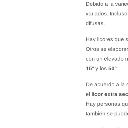
Debido a la vari
variados. Incluso
difusas.
Hay licores que s
Otros se elabora
con un elevado n
15º
y los
50º
.
De acuerdo a la c
el
licor extra se
Hay personas que
también se puede