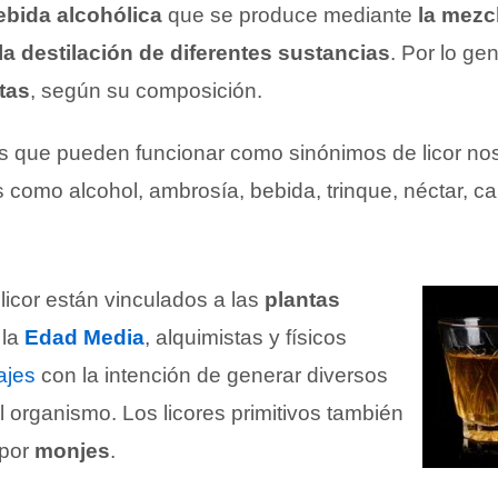
ebida alcohólica
que se produce mediante
la mezcl
a destilación de diferentes sustancias
. Por lo ge
utas
, según su composición.
as que pueden funcionar como sinónimos de licor n
 como alcohol, ambrosía, bebida, trinque, néctar, ca
licor están vinculados a las
plantas
 la
Edad Media
, alquimistas y físicos
ajes
con la intención de generar diversos
l organismo. Los licores primitivos también
 por
monjes
.