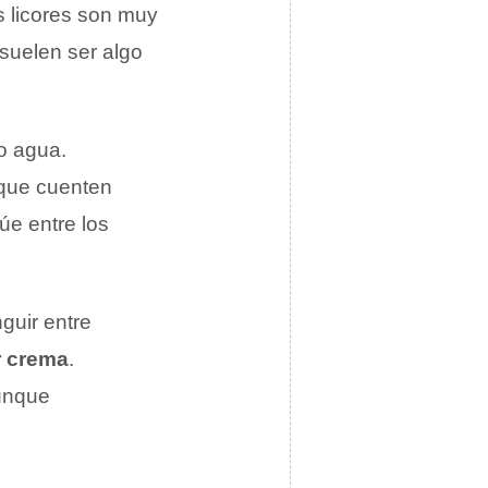
os licores son muy
 suelen ser algo
 o agua.
 que cuenten
úe entre los
guir entre
r crema
.
aunque