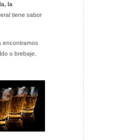
a, la
neral tiene sabor
os encontramos
ldo o brebaje,