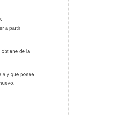
s
r a partir
obtiene de la
uela y que posee
 huevo.