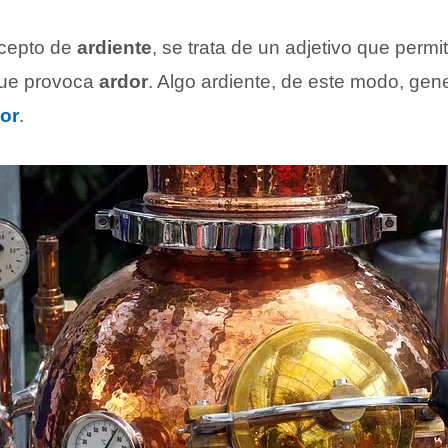
ncepto de
ardiente
, se trata de un adjetivo que permite
que provoca
ardor
. Algo ardiente, de este modo, gen
lor
.