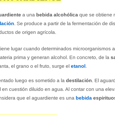
uardiente
a una
bebida alcohólica
que se obtiene 
lación
. Se produce a partir de la fermentación de dis
oductos de origen agrícola.
tiene lugar cuando determinados microorganismos a
ateria prima y generan alcohol. En concreto, de la
s
nta, el grano o el fruto, surge el
etanol
.
entado luego es sometido a la
destilación
. El aguar
l en cuestión diluido en agua. Al contar con una el
onsidera que el aguardiente es una
bebida
espirituo