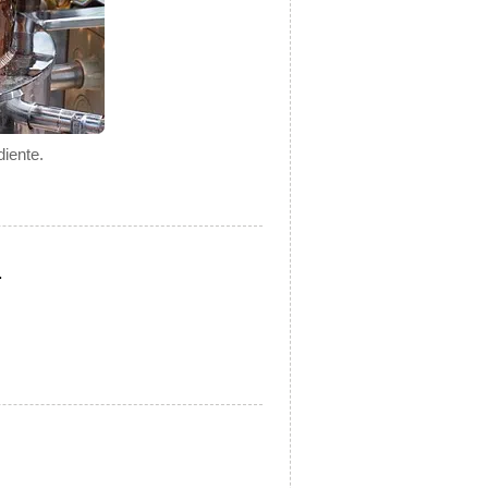
iente.
.