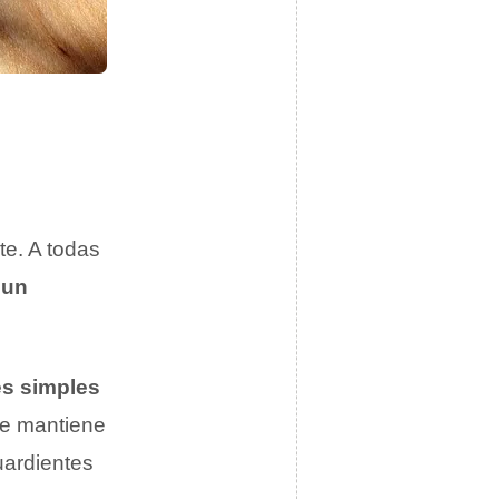
te. A todas
 un
es simples
nte mantiene
uardientes