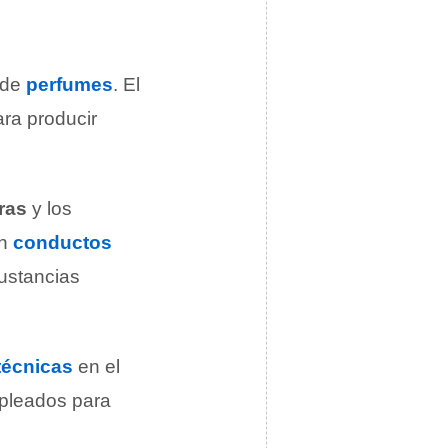
n de
perfumes
. El
ara producir
ras
y los
on
conductos
sustancias
técnicas
en el
pleados para