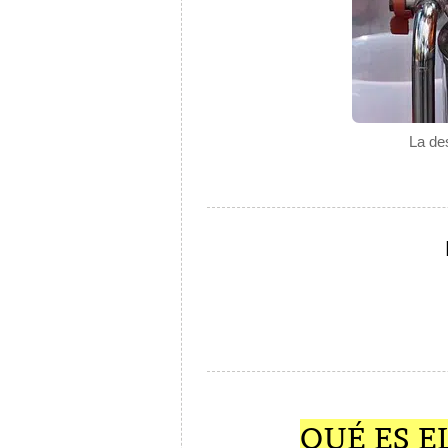
La de
QUÉ ES E