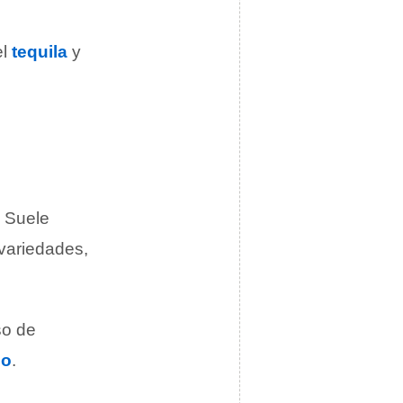
el
tequila
y
. Suele
 variedades,
so de
no
.