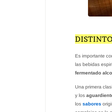
DISTINTO
Es importante co
las bebidas espi
fermentado alco
Una primera clasi
y los
aguardient
los
sabores
orig