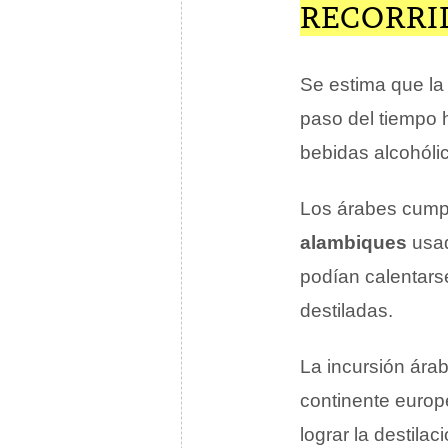
RECORRI
Se estima que la 
paso del tiempo 
bebidas alcohóli
Los árabes cumpl
alambiques
usad
podían calentarse
destiladas.
La incursión árab
continente europ
lograr la destila