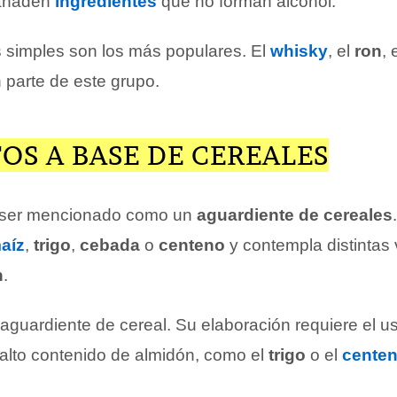
 añaden
ingredientes
que no forman alcohol.
 simples son los más populares. El
whisky
, el
ron
, 
parte de este grupo.
OS A BASE DE CEREALES
 ser mencionado como un
aguardiente de cereales
aíz
,
trigo
,
cebada
o
centeno
y contempla distintas
n
.
 aguardiente de cereal. Su elaboración requiere el u
alto contenido de almidón, como el
trigo
o el
cente