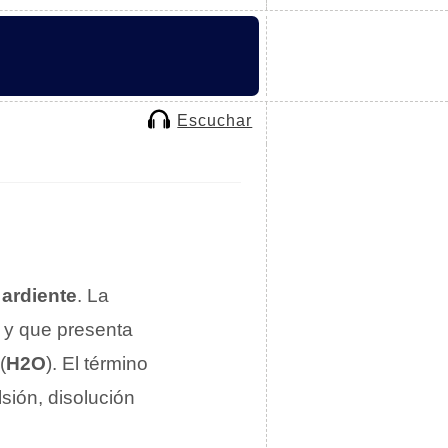
Escuchar
y
ardiente
. La
r y que presenta
(
H2O
). El término
sión, disolución