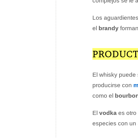
complejos se le
Los aguardientes
el
brandy
forman 
PRODUCT
El whisky puede
producirse con
m
como el
bourbo
El
vodka
es otro
especies con un 