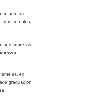
mediante un
tintos cereales,
ctúan sobre los
acarosa
diente es, en
evada graduación
sa
.