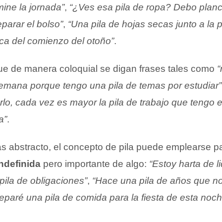
ine la jornada”
,
“¿Ves esa pila de ropa? Debo planc
arar el bolso”
,
“Una pila de hojas secas junto a la 
oca del comienzo del otoño”
.
que de manera coloquial se digan frases tales como
“
 semana porque tengo una pila de temas por estudiar”
lo, cada vez es mayor la pila de trabajo que tengo 
a”
.
s abstracto, el concepto de pila puede emplearse p
indefinida
pero importante de algo:
“Estoy harta de l
pila de obligaciones”
,
“Hace una pila de años que no 
eparé una pila de comida para la fiesta de esta noch