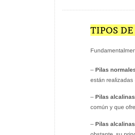
TIPOS DE
Fundamentalmente
–
Pilas normale
están realizadas 
–
Pilas alcalinas
común y que ofre
–
Pilas alcalin
obstante, su pri