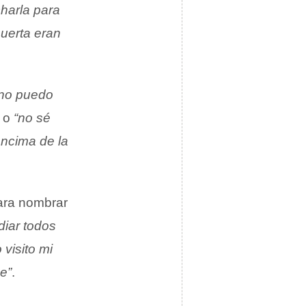
harla para
puerta eran
no puedo
o
“no sé
encima de la
ara nombrar
idiar todos
visito mi
e”
.