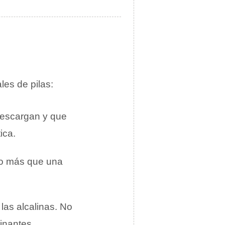
es de pilas:
 descargan y que
ica.
ho más que una
las alcalinas. No
inantes.