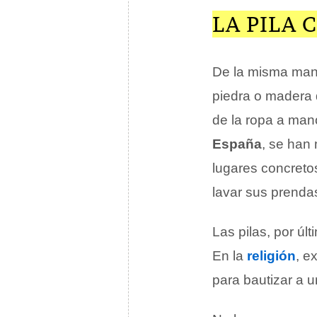
LA PILA
De la misma mane
piedra o madera 
de la ropa a man
España
, se han
lugares concreto
lavar sus prenda
Las pilas, por úl
En la
religión
, e
para bautizar a 