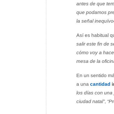
antes de que term
que podamos prep
la señal inequív
Así es habitual 
salir este fin de
cómo voy a hacer
mesa de la oficin
En un sentido má
a una
cantidad
los días con una 
ciudad natal”
,
“Pr