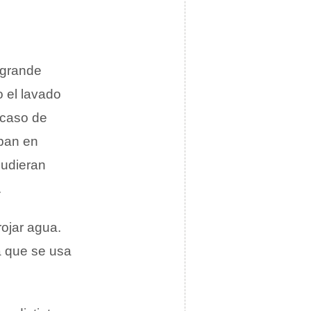
 grande
 el lavado
 caso de
aban en
pudieran
.
rojar agua.
a que se usa