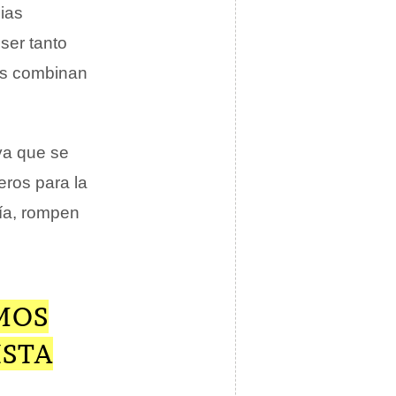
ias
ser tanto
os combinan
 ya que se
eros para la
gía, rompen
MOS
ISTA