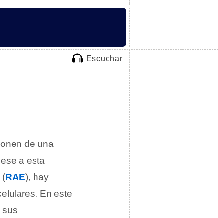
Escuchar
ponen de una
Pese a esta
(
RAE
), hay
celulares. En este
 sus