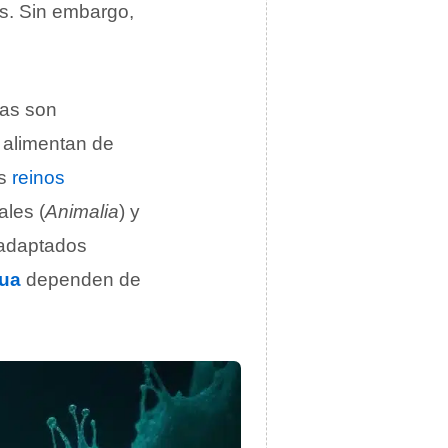
es. Sin embargo,
tas son
e alimentan de
es
reinos
ales (
Animalia
) y
 adaptados
ua
dependen de