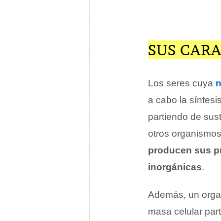
SUS CARA
Los seres cuya
n
a cabo la síntes
partiendo de sust
otros organismos 
producen sus p
inorgánicas
.
Además, un organ
masa celular par