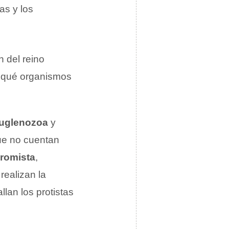
as y los
n del reino
a qué organismos
uglenozoa
y
que no cuentan
romista
,
realizan la
allan los protistas