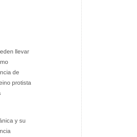
eden llevar
ismo
encia de
eino protista
s
ánica y su
ncia