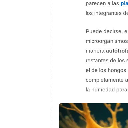
parecen a las
pl
los integrantes d
Puede decirse, e
microorganismos 
manera
autótrof
restantes de los e
el de los hongos 
completamente al 
la humedad para 