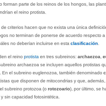
no forman parte de los reinos de los hongos, las plant
rían el reino protista.
 de criterios hacen que no exista una única definició
ólogos no terminan de ponerse de acuerdo respecto 
uáles no deberían incluirse en esta
clasificación
.
den el reino
protista
en tres subreinos:
archaezoa
,
e
 subreino archaezoa se incluyen aquellos protistas 
s. En el subreino euglenozoa, también denominado
c
tistas que disponen de mitocondrias y que, además, 
 el subreino protozoa (o
rotozoario
), por último, se h
y sin capacidad fotosintética.