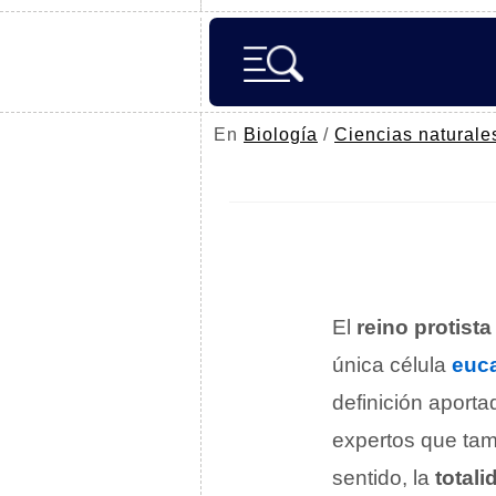
En
Biología
/
Ciencias naturale
El
reino protista
única célula
euca
definición aporta
expertos que tamb
sentido, la
total