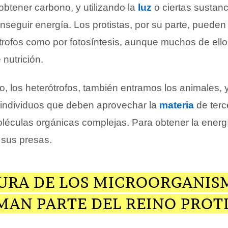
obtener carbono, y utilizando la
luz
o ciertas sustanc
seguir energía. Los protistas, por su parte, pueden 
trofos como por fotosíntesis, aunque muchos de ell
nutrición.
o, los heterótrofos, también entramos los animales,
s individuos que deben aprovechar la
materia
de terc
oléculas orgánicas complejas. Para obtener la ener
 sus presas.
URA DE LOS MICROORGANIS
MAN PARTE DEL REINO PROT