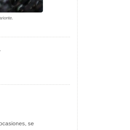
rionte.
.
 ocasiones, se