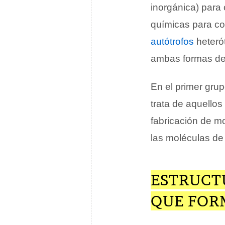
inorgánica) para 
químicas para con
autótrofos
heteró
ambas formas de 
En el primer grup
trata de aquello
fabricación de m
las moléculas de
ESTRUCT
QUE FOR