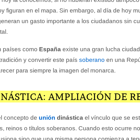
oy figuran en el mapa. Sin embargo, al día de hoy 
generan un gasto importante a los ciudadanos sin cu
tal.
en países como
España
existe una gran lucha ciuda
radición y convertir este país
soberano
en una Repú
ecer para siempre la imagen del monarca.
NÁSTICA: AMPLIACIÓN DE R
el concepto de
unión
dinástica
el vínculo que se es
, reinos o títulos soberanos. Cuando esto ocurre no 
fusiona sino que una misma persona comienza a ten