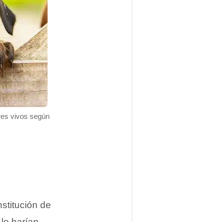
eres vivos según
stitución de
 lo harían