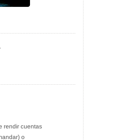
.
e rendir cuentas
 mandar) o