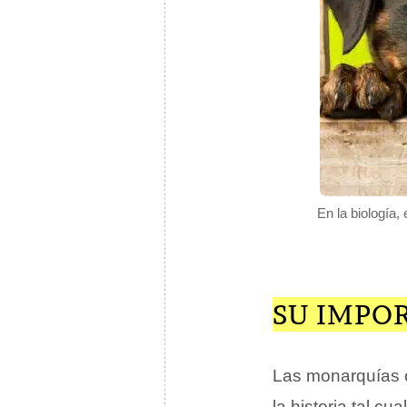
En la biología,
SU IMPO
Las monarquías c
la historia tal c