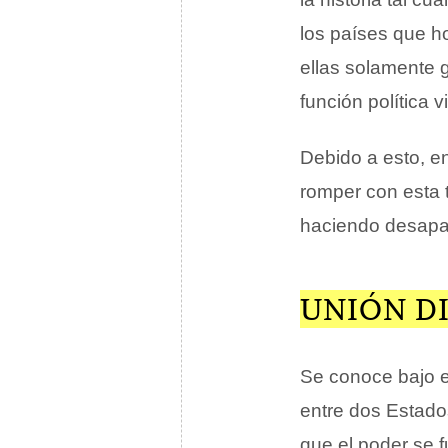
los países que h
ellas solamente 
función política vi
Debido a esto, 
romper con esta t
haciendo desapar
UNIÓN DI
Se conoce bajo 
entre dos Estados
que el poder se 