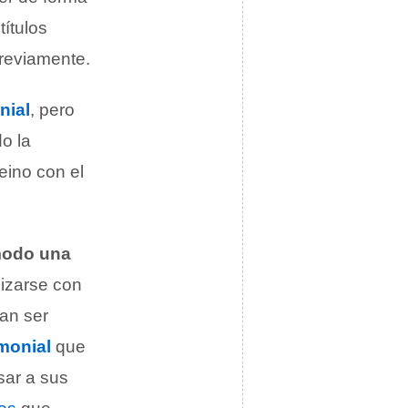
títulos
previamente.
nial
, pero
do la
eino con el
 modo una
lizarse con
ían ser
monial
que
sar a sus