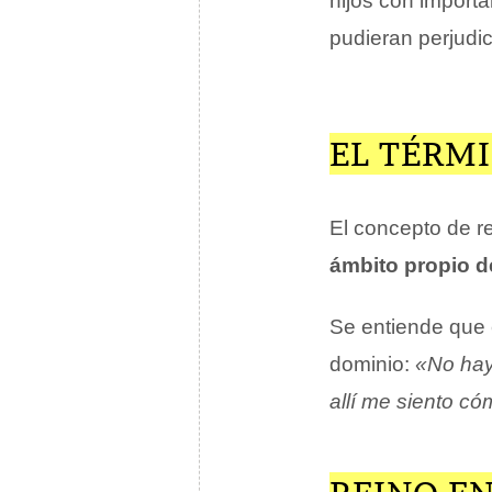
hijos con importa
pudieran perjudic
EL TÉRM
El concepto de re
ámbito propio d
Se entiende que 
dominio:
«No hay 
allí me siento c