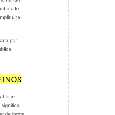
muchas de
mplir una
dana por
blica;
EINOS
tablece
significa
er de forma