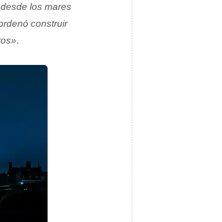
 desde los mares
ordenó construir
ros»
.