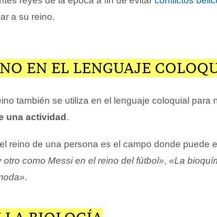
ntes reyes de la época a fin de evitar
conflictos béli
ar a su reino.
INO EN EL LENGUAJE COLOQ
ino también se utiliza en el lenguaje coloquial para 
e una actividad
.
el reino de una persona es el campo donde puede ej
otro como Messi en el reino del fútbol»
,
«La bioquím
ómoda»
.