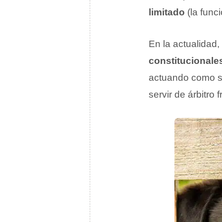
limitado
(la func
En la actualidad,
constitucionale
actuando como sí
servir de árbitro 