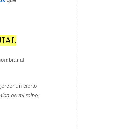
cos
que
UIAL
nombrar al
ercer un cierto
ica es mi reino: