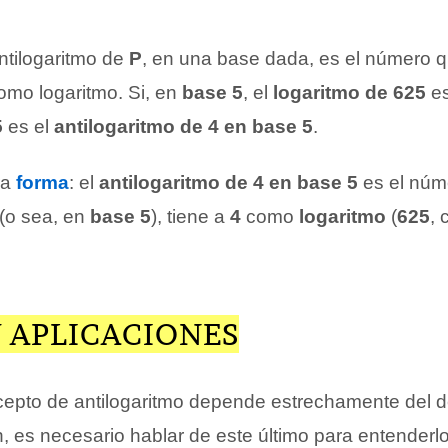
antilogaritmo de
P
, en una base dada, es el número q
mo logaritmo. Si, en
base 5
, el
logaritmo de 625
e
5
es el
antilogaritmo de 4 en base 5
.
ra
forma
: el
antilogaritmo de 4 en base 5
es el núm
(o sea, en
base 5
), tiene a
4
como
logaritmo
(
625
,
 APLICACIONES
epto de antilogaritmo depende estrechamente del d
n, es necesario hablar de este último para entenderl