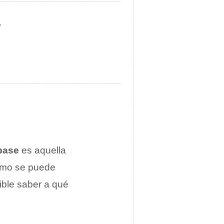
.
 base
es aquella
omo se puede
ible saber a qué