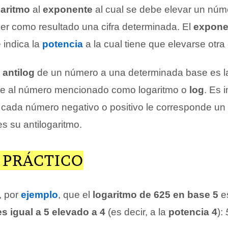
garitmo
al
exponente
al cual se debe elevar un núme
ner como resultado una cifra determinada. El
expone
 indica la
potencia
a la cual tiene que elevarse otra c
o
antilog
de un número a una determinada base es 
ene al número mencionado como logaritmo o
log
. Es 
 cada número negativo o positivo le corresponde un 
 es su antilogaritmo.
 PRÁCTICO
, por
ejemplo
, que el
logaritmo de 625 en base 5
e
s igual a 5 elevado a 4
(es decir, a la
potencia 4
):