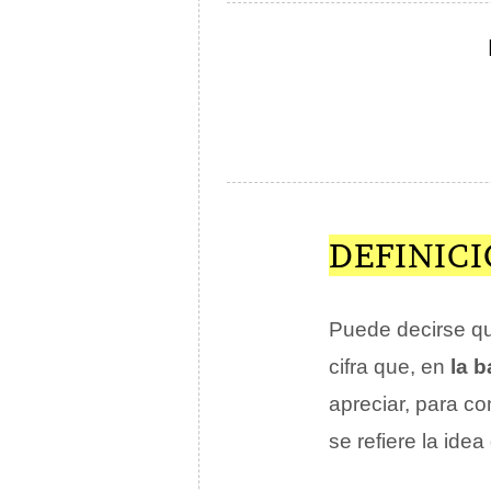
DEFINIC
Puede decirse q
cifra que, en
la 
apreciar, para c
se refiere la ide