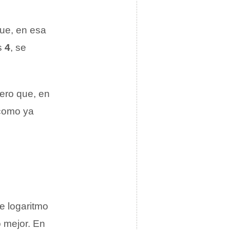
ue, en esa
s
4
, se
ero que, en
 como ya
e logaritmo
o mejor. En