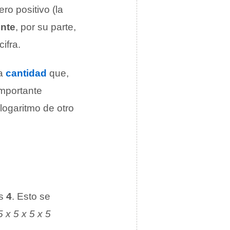
ro positivo (la
nte
, por su parte,
ifra.
la
cantidad
que,
importante
logaritmo de otro
s
4
. Esto se
5 x 5 x 5 x 5