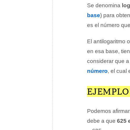
Se denomina
lo
base
) para obte
es el número que
El antilogaritmo 
en esa base, ti
considerar que a
número
, el cual
EJEMPLO
Podemos afirmar
debe a que
625 e