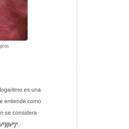
gicos
logaritmo es una
e entiende como
én se considera
q
p
x
b
)(b
)
.