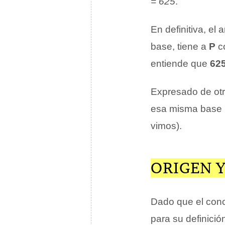
= 625
.
En definitiva, el 
base, tiene a
P
co
entiende que
62
Expresado de ot
esa misma base 
vimos).
ORIGEN Y
Dado que el conc
para su definició