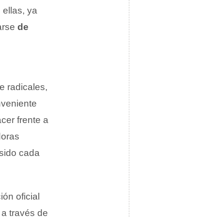
 ellas, ya
tarse
de
de radicales,
nveniente
cer frente a
doras
 sido cada
ón oficial
 a través de