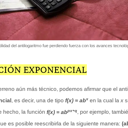
tilidad del antilogaritmo fue perdiendo fuerza con los avances tecnoló
CIÓN EXPONENCIAL
erreno aún más técnico, podemos afirmar que el anti
x
ncial
, es decir, una de tipo
f(x) = ab
en la cual la
x
s
px+q
 hecho, la función
f(x) = ab
, por ejemplo, tambi
e es posible reescribirla de la siguiente manera:
(a