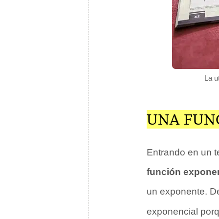
La u
UNA FUN
Entrando en un t
función expone
un exponente. De
exponencial porqu