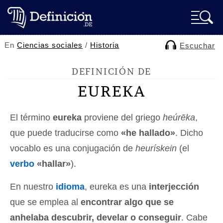
En
Ciencias sociales
/
Historia
Escuchar
DEFINICIÓN DE
EUREKA
El término
eureka
proviene del griego
heúrēka
,
que puede traducirse como
«he hallado»
. Dicho
vocablo es una conjugación de
heurískein
(el
verbo
«hallar»
).
En nuestro
idioma
, eureka es una
interjección
que se emplea al
encontrar algo que se
anhelaba descubrir, develar o conseguir
. Cabe