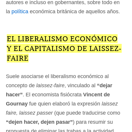
autores e incluso en gobernantes, sobre todo en
la
política
económica británica de aquellos años.
EL LIBERALISMO ECONÓMICO
Y EL CAPITALISMO DE LAISSEZ-
FAIRE
Suele asociarse el liberalismo económico al
concepto de
laissez-faire
, vinculado al
“dejar
hacer”
. El economista fisiócrata
Vincent de
Gournay
fue quien elaboró la expresión
laissez
faire, laissez passer
(que puede traducirse como
“dejen hacer, dejen pasar”
) para resumir su
propuesta de eliminar las trabas a la actividad