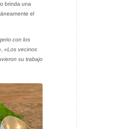
 no brinda una
táneamente el
erio con los
»
,
«Los vecinos
uvieron su trabajo