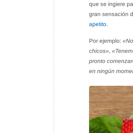
que se ingiere p
gran sensación 
apetito
.
Por ejemplo:
«No
chicos»
,
«Tenemos
pronto comenzaron
en ningún mome