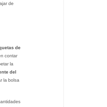
ajar de
iquetas de
én contar
etar la
nte del
r la bolsa
cantidades