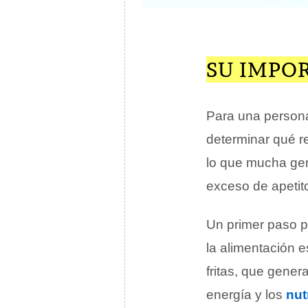
SU IMPO
Para una persona
determinar qué r
lo que mucha gen
exceso de apetit
Un primer paso pa
la alimentación 
fritas, que gener
energía y los
nut