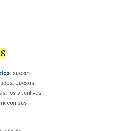
OS
xtos
, suelen
tidos, quesos,
s, los aperitivos
ña
con sus