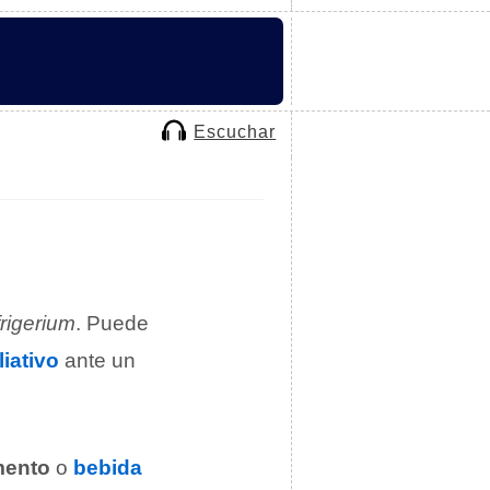
Escuchar
frigerium
. Puede
liativo
ante un
mento
o
bebida