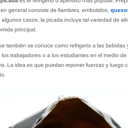
a
picada
es el refrigerio o aperitivo más popular. Pre
, en general consiste de fiambres, embutidos,
queso
 algunos casos, la picada incluye tal variedad de al
omida principal.
e también se conoce como refrigerio a las bebidas
 los trabajadores o a los estudiantes en el medio de
iva. La idea es que puedan reponer fuerzas y luego c
io.