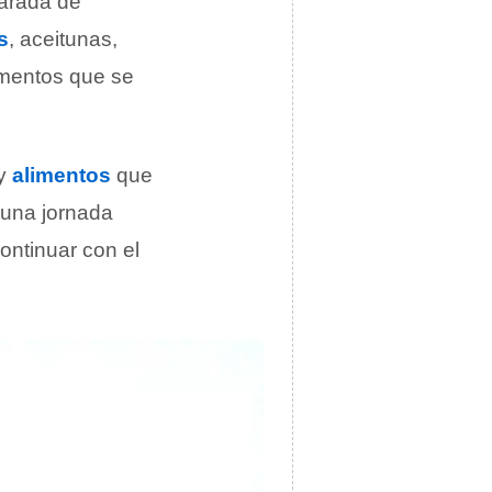
parada de
s
, aceitunas,
imentos que se
 y
alimentos
que
 una jornada
ontinuar con el