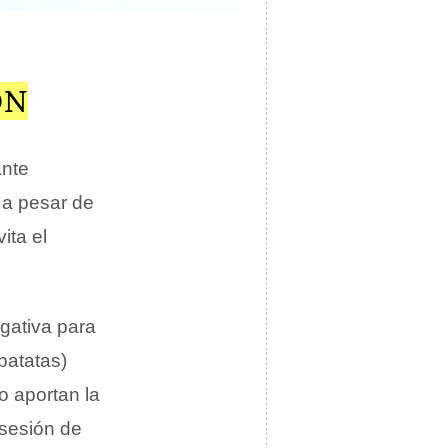
ÓN
ante
 a pesar de
ita el
egativa para
patatas)
o aportan la
sesión de