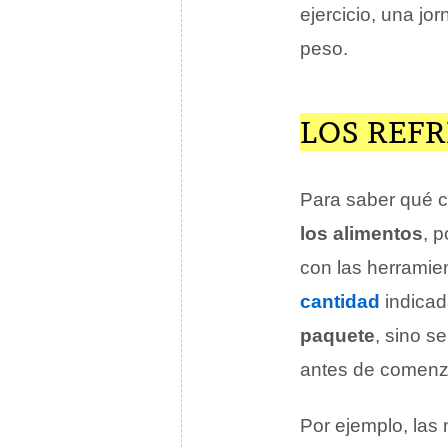
ejercicio, una jo
peso.
LOS REFR
Para saber qué 
los alimentos
, 
con las herramie
cantidad
indicad
paquete
, sino s
antes de comenzar 
Por ejemplo, las