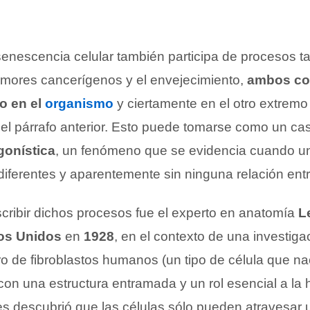
 senescencia celular también participa de procesos t
mores cancerígenos y el envejecimiento,
ambos co
o en el
organismo
y ciertamente en el otro extremo
l párrafo anterior. Esto puede tomarse como un ca
gonística
, un fenómeno que se evidencia cuando u
iferentes y aparentemente sin ninguna relación entr
scribir dichos procesos fue el experto en anatomía
L
os Unidos
en
1928
, en el contexto de una investiga
tro de fibroblastos humanos (un tipo de célula que n
 con una estructura entramada y un rol esencial a la 
es descubrió que las células sólo pueden atravesar