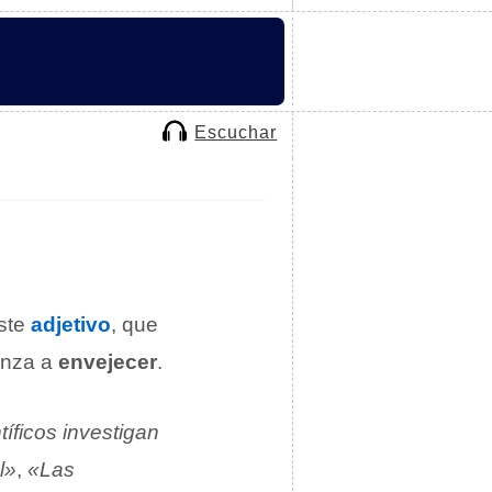
Escuchar
Este
adjetivo
, que
enza a
envejecer
.
tíficos investigan
l»
,
«Las