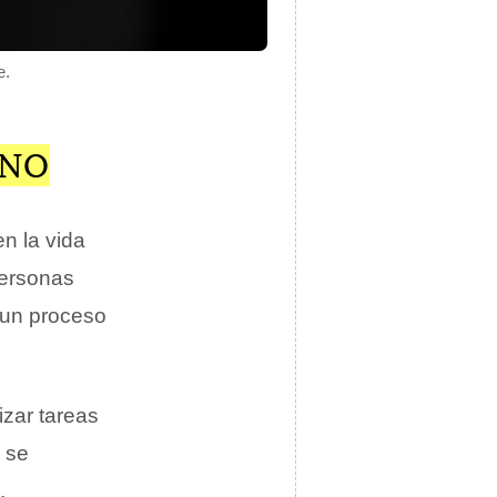
e.
ANO
n la vida
personas
 un proceso
izar tareas
 se
.