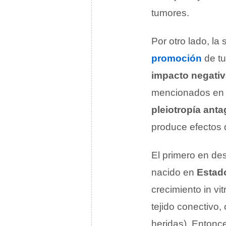
tumores.
Por otro lado, la
promoción
de tu
impacto negativ
mencionados en e
pleiotropía anta
produce efectos d
El primero en de
nacido en
Estad
crecimiento in vi
tejido conectivo,
heridas). Entonc