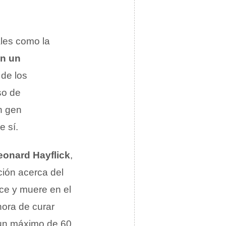
ales como la
n un
 de los
so de
n gen
e sí.
eonard Hayflick
,
ción acerca del
ace y muere en el
hora de curar
 un máximo de 60