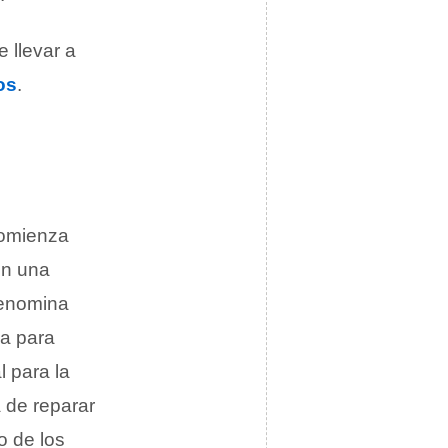
 llevar a
os
.
omienza
en una
denomina
ma para
l para la
 de reparar
o de los