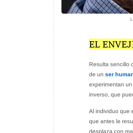
L
EL ENVE
Resulta sencillo
de un
ser huma
experimentan un 
inverso, que pue
Al individuo que 
que antes le res
desplaza con may