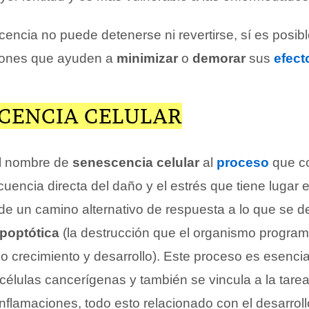
ncia no puede detenerse ni revertirse, sí es posible
ciones que ayuden a
minimizar
o
demorar
sus
efect
SCENCIA CELULAR
l nombre de
senescencia celular
al
proceso
que c
encia directa del daño y el estrés que tiene lugar 
a de un camino alternativo de respuesta a lo que se 
apoptótica
(la destrucción que el organismo progra
io crecimiento y desarrollo). Este proceso es esencia
células cancerígenas y también se vincula a la tarea
 inflamaciones, todo esto relacionado con el desarroll