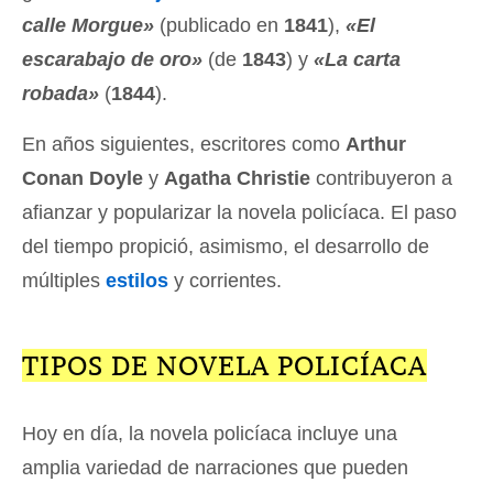
calle Morgue»
(publicado en
1841
),
«El
escarabajo de oro»
(de
1843
) y
«La carta
robada»
(
1844
).
En años siguientes, escritores como
Arthur
Conan Doyle
y
Agatha Christie
contribuyeron a
afianzar y popularizar la novela policíaca. El paso
del tiempo propició, asimismo, el desarrollo de
múltiples
estilos
y corrientes.
TIPOS DE NOVELA POLICÍACA
Hoy en día, la novela policíaca incluye una
amplia variedad de narraciones que pueden