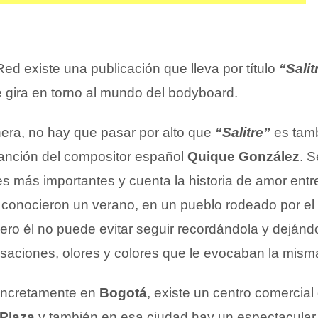
ed existe una publicación que lleva por título
“Salit
 gira en torno al mundo del bodyboard.
ra, no hay que pasar por alto que
“Salitre”
es tambi
anción del compositor español
Quique González
. S
es más importantes y cuenta la historia de amor entr
conocieron un verano, en un pueblo rodeado por el
ero él no puede evitar seguir recordándola y dejánd
nsaciones, olores y colores que le evocaban la mism
oncretamente en
Bogotá
, existe un centro comercial
 Plaza
y también en esa ciudad hay un espectacular