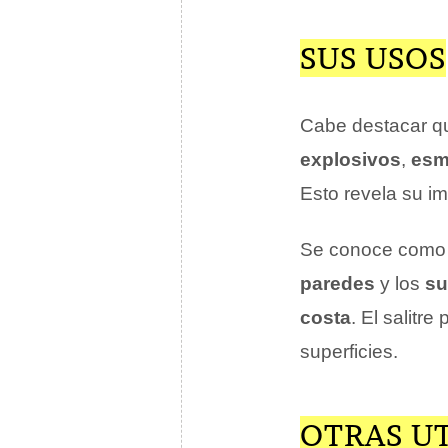
SUS USOS
Cabe destacar qu
explosivos
,
esm
Esto revela su i
Se conoce como sa
paredes
y los
su
costa
. El salitr
superficies.
OTRAS U