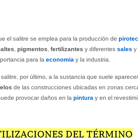
e el salitre se emplea para la producción de
pirote
altes
,
pigmentos
,
fertilizantes
y diferentes
sales
mportancia para la
economía
y la industria.
litre, por último, a la sustancia que suele aparecer
elos
de las construcciones ubicadas en zonas cerc
e puede provocar daños en la
pintura
y en el revestim
TILIZACIONES DEL TÉRMINO