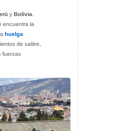
erú
y
Bolivia
.
e encuentra la
na
huelga
entos de salitre,
s fuerzas