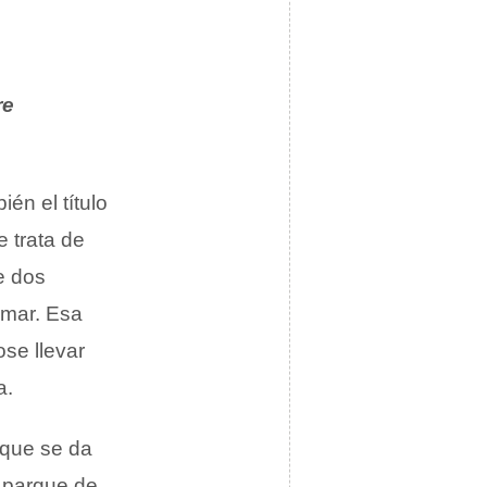
re
én el título
e trata de
e dos
 mar. Esa
ose llevar
a.
 que se da
 parque de