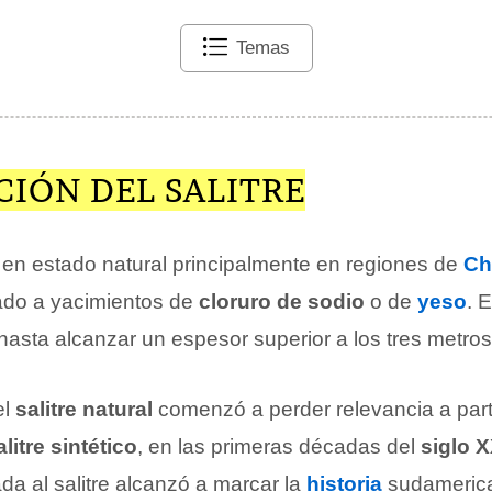
Temas
CIÓN DEL SALITRE
la en estado natural principalmente en regiones de
Ch
lado a yacimientos de
cloruro de sodio
o de
yeso
. 
asta alcanzar un espesor superior a los tres metros 
el
salitre natural
comenzó a perder relevancia a parti
alitre sintético
, en las primeras décadas del
siglo 
ada al salitre alcanzó a marcar la
historia
sudameric