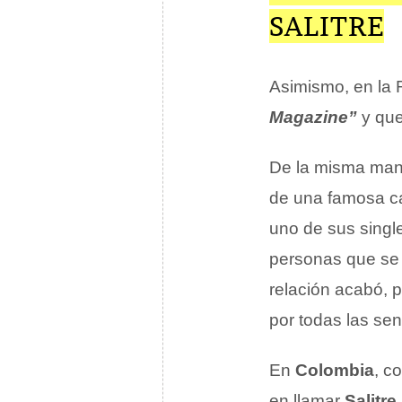
SALITRE
Asimismo, en la R
Magazine”
y que
De la misma mane
de una famosa c
uno de sus singl
personas que se 
relación acabó, p
por todas las se
En
Colombia
, c
en llamar
Salitre