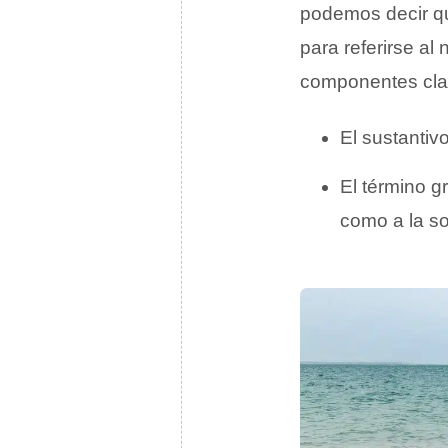
podemos decir qu
para referirse al
componentes cla
El sustantivo
El término g
como a la s