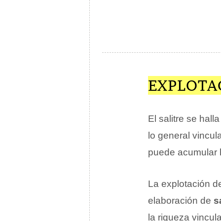
EXPLOTA
El salitre se hal
lo general vincu
puede acumular h
La explotación d
elaboración de
s
la riqueza vincul