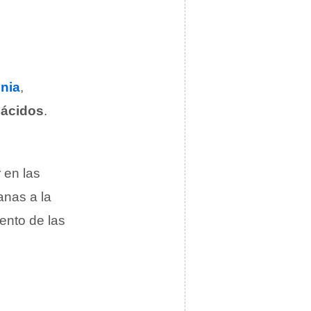
cnia
,
y
ácidos
.
 en las
anas a la
iento de las