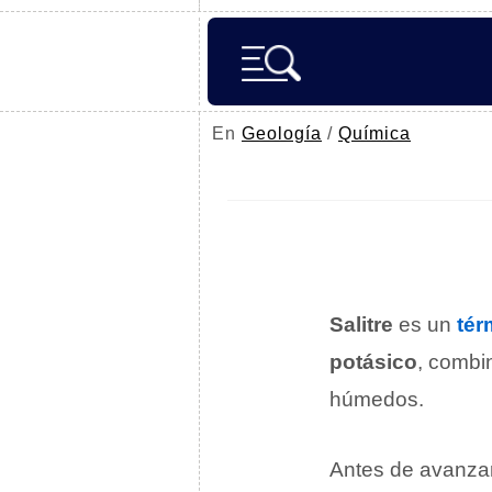
En
Geología
/
Química
Salitre
es un
tér
potásico
, comb
húmedos.
Antes de avanzar