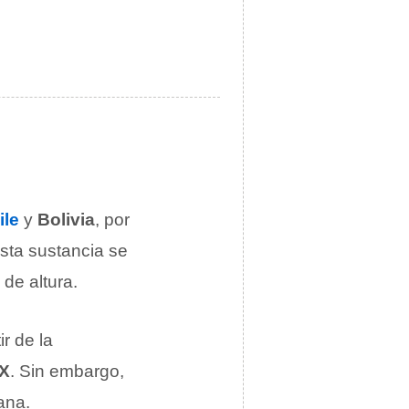
ile
y
Bolivia
, por
Esta sustancia se
de altura.
r de la
XX
. Sin embargo,
ana.