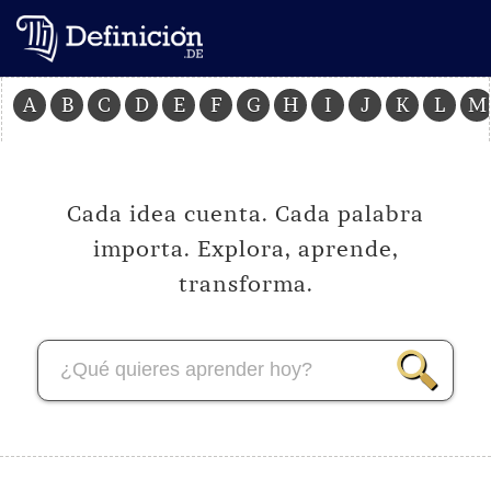
A
B
C
D
E
F
G
H
I
J
K
L
M
Cada idea cuenta. Cada palabra
importa.
Explora, aprende,
transforma.
¿Qué quieres aprender hoy?