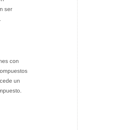
n ser
.
ones con
 compuestos
 cede un
ompuesto.