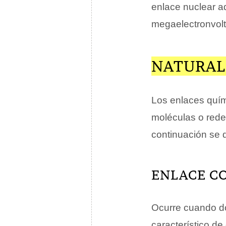
enlace nuclear a
megaelectronvolt
NATURAL
Los enlaces quím
moléculas o redes
continuación se d
ENLACE C
Ocurre cuando d
característico d