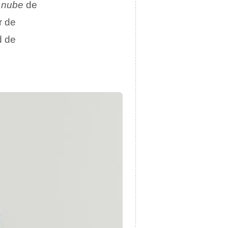
a
nube
de
r de
d de