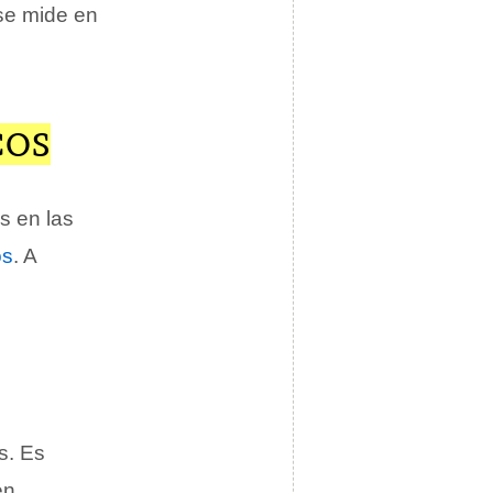
se mide en
COS
s en las
os
. A
s. Es
en