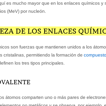
quí es mucho mayor que en los enlaces químicos y 
ios (MeV) por nucleón.
EZA DE LOS ENLACES QUÍMI
icos son fuerzas que mantienen unidos a los átomo
 cristalinas, permitiendo la formación de
compuest
efinen los tres tipos principales.
OVALENTE
os átomos comparten uno o más pares de electrone
e elementos no metálicos y se observa, por ejemplo, 