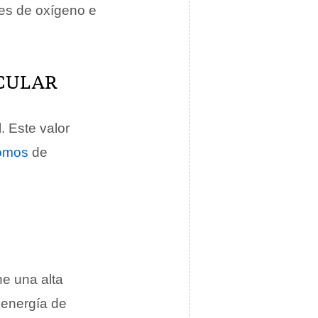
les de oxígeno e
CULAR
l
. Este valor
omos
de
ne una alta
 energía de