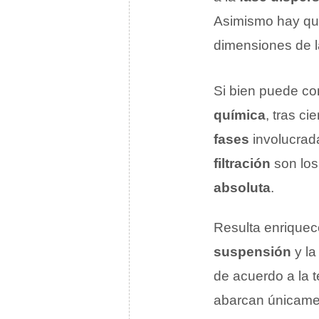
Asimismo hay que
dimensiones de l
Si bien puede co
química
, tras c
fases
involucrada
filtración
son los
absoluta
.
Resulta enriquece
suspensión
y la
de acuerdo a la t
abarcan únicamen