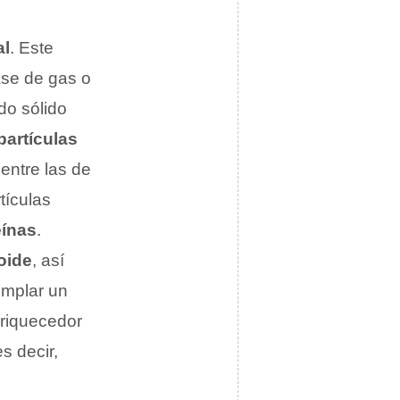
al
. Este
ase de gas o
do sólido
partículas
entre las de
tículas
eínas
.
oide
, así
emplar un
nriquecedor
s decir,