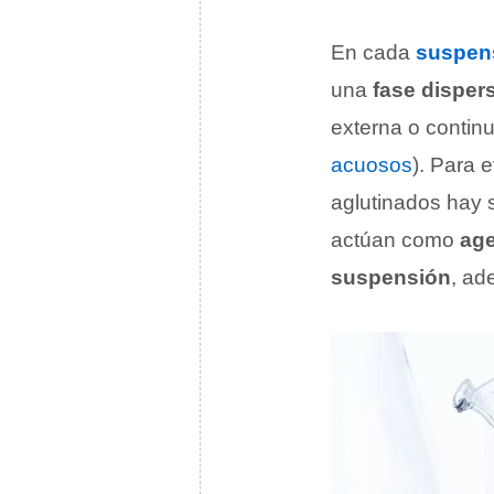
En cada
suspen
una
fase disper
externa o continu
acuosos
). Para 
aglutinados hay
actúan como
age
suspensión
, ad