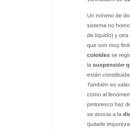
Un mínimo de do
sistema no homog
de líquido) y otr
que son muy fini
coloides
se regi
la
suspensión q
están constituid
También es vali
como al fenóme
pintoresco haz d
se asocia a la
di
quitarle impureza