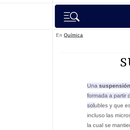
En
Química
S
Una
suspensión
formada a partir
solubles y que e
incluso las micr
la cual se manti