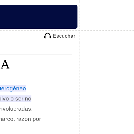
Escuchar
CA
terogéneo
lvo o ser no
 involucradas,
marco, razón por