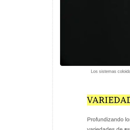
Los sistemas coloida
VARIEDA
Profundizando los
variedades de
s