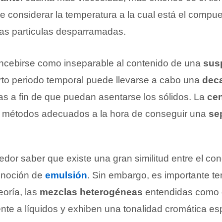
 considerar la temperatura a la cual está el compue
as partículas desparramadas.
ncebirse como inseparable al contenido de una
sus
ierto periodo temporal puede llevarse a cabo una
deca
s a fin de que puedan asentarse los sólidos. La
cen
 métodos adecuados a la hora de conseguir una
se
dor saber que existe una gran similitud entre el co
 noción de
emulsión
. Sin embargo, es importante te
eoría, las
mezclas heterogéneas
entendidas como
te a líquidos y exhiben una tonalidad cromática esp