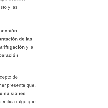
sto y las
pensión
ntación de las
trifugación
y la
paración
ncepto de
ner presente que,
emulsiones
ecífica (algo que