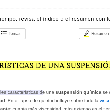
tiempo, revisa el índice o el resumen con l
Temas
Resumen
RÍSTICAS DE UNA SUSPENSI
ales características de una
suspensión química
se 
dad
. En el lapso de quietud influye sobre todo la
visc
sante
: cuanta más viscosidad, más extenso es el tie