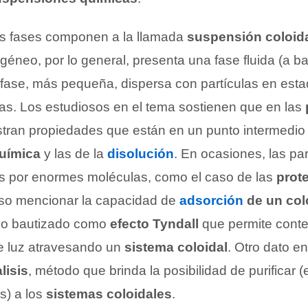
s fases componen a la llamada
suspensión coloid
éneo, por lo general, presenta una fase fluida (a b
a fase, más pequeña, dispersa con partículas en esta
tas. Los estudiosos en el tema sostienen que en las
stran propiedades que están en un punto intermedio 
uímica
y las de la
disolución
. En ocasiones, las par
as por enormes moléculas, como el caso de las
prot
oso mencionar la capacidad de
adsorción
de un col
no bautizado como
efecto Tyndall
que permite cont
e luz atravesando un
sistema coloidal
. Otro dato e
alisis
, método que brinda la posibilidad de purificar (e
s) a los
sistemas coloidales
.