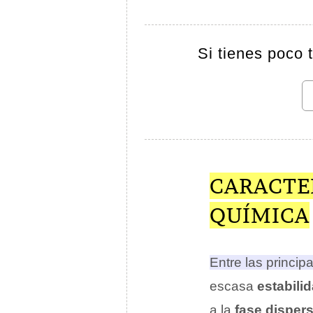
Si tienes poco 
CARACTE
QUÍMICA
Entre las princip
escasa
estabili
a la
fase disper