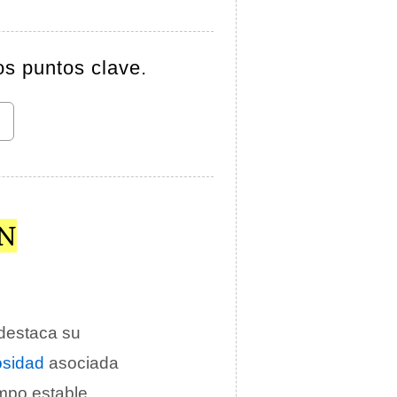
os puntos clave.
ÓN
destaca su
osidad
asociada
mpo estable.