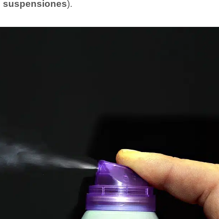
s
suspensiones
).