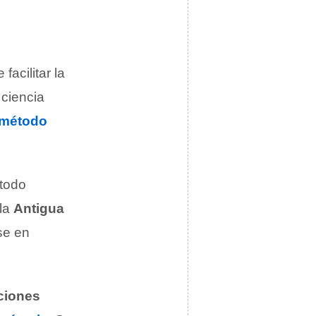
facilitar la
 ciencia
método
étodo
 la
Antigua
se en
ciones