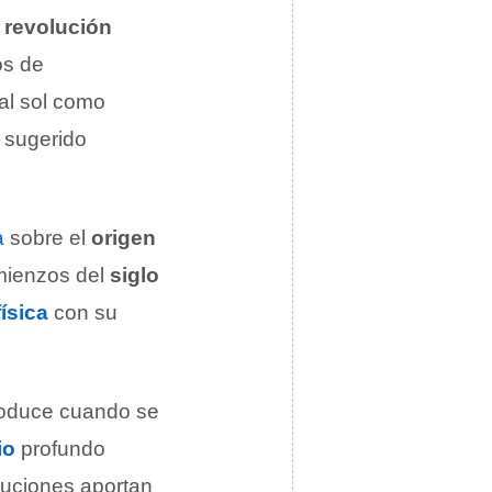
o
revolución
os de
 al sol como
 sugerido
a
sobre el
origen
mienzos del
siglo
física
con su
produce cuando se
io
profundo
luciones aportan