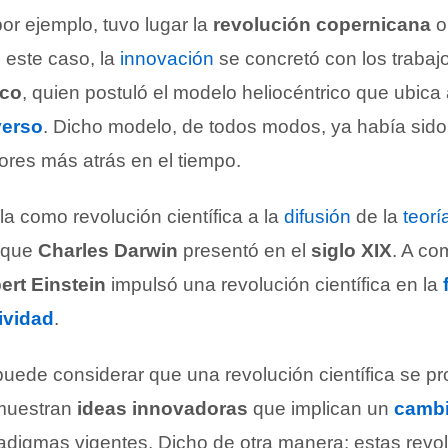
por ejemplo, tuvo lugar la
revolución copernicana
n este caso, la
innovación
se concretó con los trabaj
ico
, quien postuló el modelo heliocéntrico que ubica
verso
. Dicho modelo, de todos modos, ya había sido
ores más atrás en el tiempo.
a como revolución científica a la
difusión
de la
teorí
que
Charles Darwin
presentó en el
siglo XIX
. A co
ert Einstein
impulsó una revolución científica en la
tividad
.
e puede considerar que una revolución científica se 
muestran
ideas innovadoras
que implican un
camb
radigmas vigentes. Dicho de otra manera: estas revo