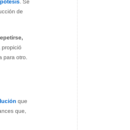
ipótesis
. Se
ucción de
repetirse,
a
propició
 para otro.
lución
que
vances que,