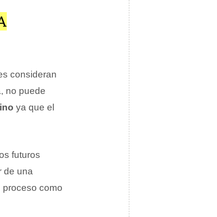
A
es consideran
a, no puede
ino
ya que el
os futuros
r de una
l proceso como