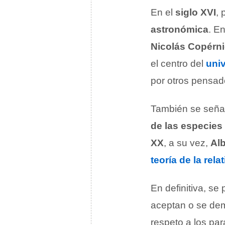
En el
siglo XVI
, 
astronómica
. E
Nicolás Copérn
el centro del
uni
por otros pensad
También se señal
de las especies
XX
, a su vez,
Alb
teoría de la rela
En definitiva, s
aceptan o se de
respeto a los pa