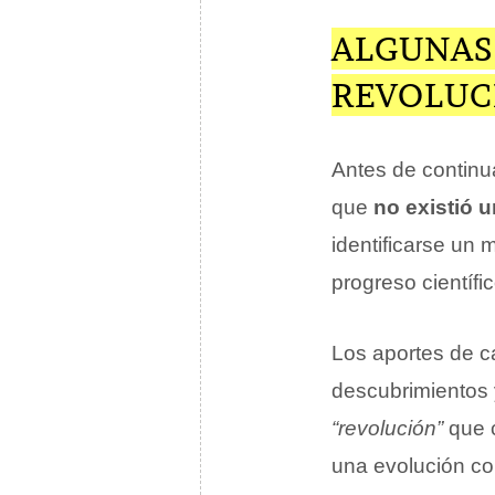
ALGUNAS
REVOLUC
Antes de continu
que
no existió u
identificarse un
progreso científi
Los aportes de c
descubrimientos y
“revolución”
que c
una evolución con