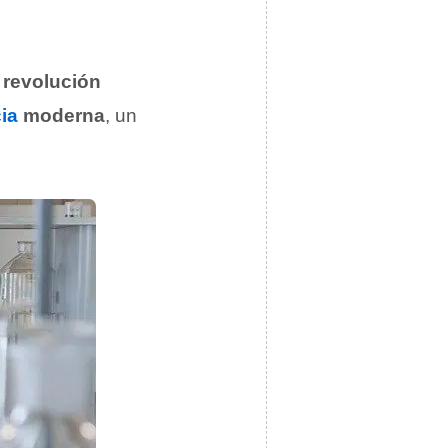
e
revolución
ia
moderna
, un