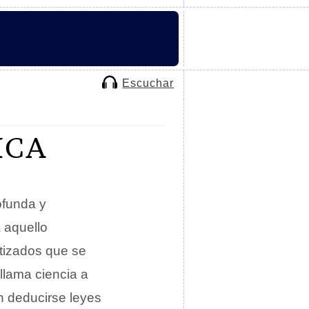
Escuchar
ICA
ofunda y
a aquello
atizados que se
llama ciencia a
n deducirse leyes