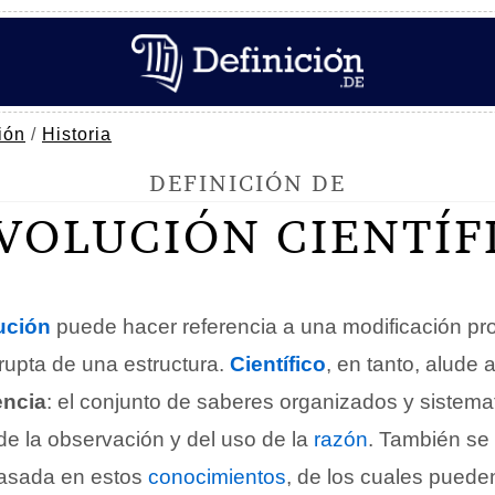
ión
/
Historia
DEFINICIÓN DE
VOLUCIÓN CIENTÍF
ución
puede hacer referencia a una modificación pr
upta de una estructura.
Científico
, en tanto, alude 
encia
: el conjunto de saberes organizados y sistem
 de la observación y del uso de la
razón
. También se 
basada en estos
conocimientos
, de los cuales puede