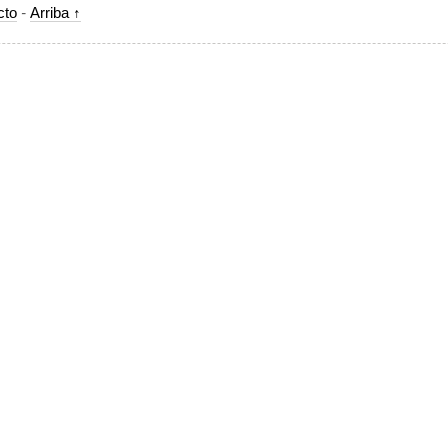
cto
-
Arriba ↑