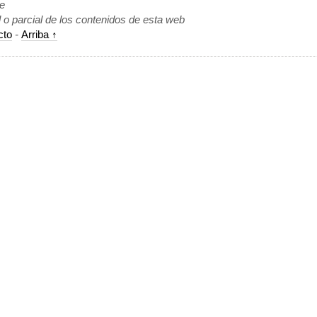
de
l o parcial de los contenidos de esta web
cto
-
Arriba ↑