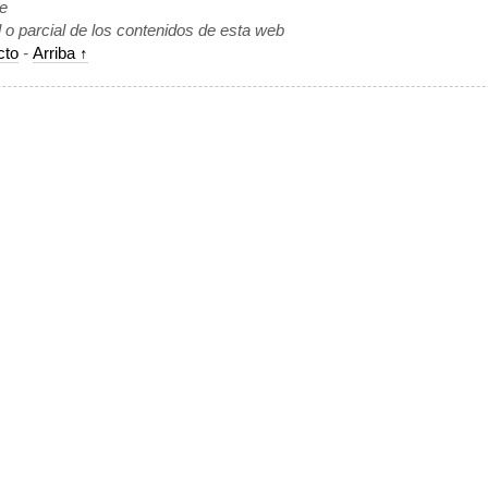
de
l o parcial de los contenidos de esta web
cto
-
Arriba ↑