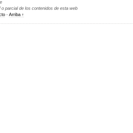
de
l o parcial de los contenidos de esta web
cto
-
Arriba ↑