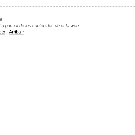
de
l o parcial de los contenidos de esta web
cto
-
Arriba ↑