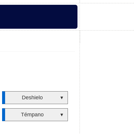
Deshielo
▼
Témpano
▼