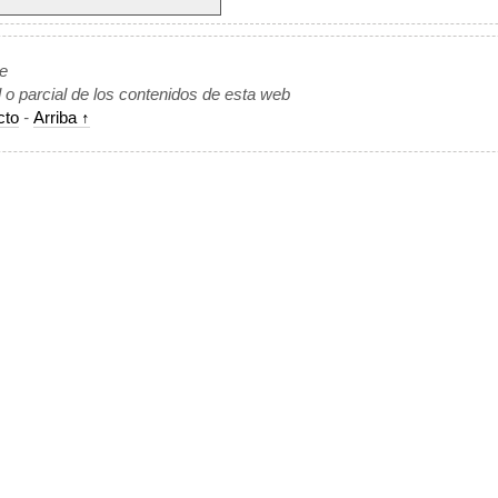
de
l o parcial de los contenidos de esta web
cto
-
Arriba ↑