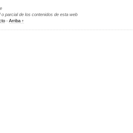
de
l o parcial de los contenidos de esta web
cto
-
Arriba ↑