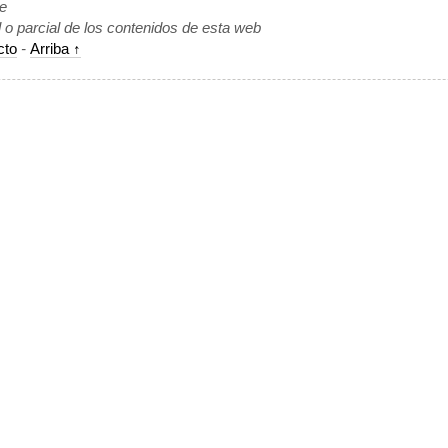
de
l o parcial de los contenidos de esta web
cto
-
Arriba ↑