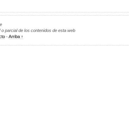
de
l o parcial de los contenidos de esta web
cto
-
Arriba ↑