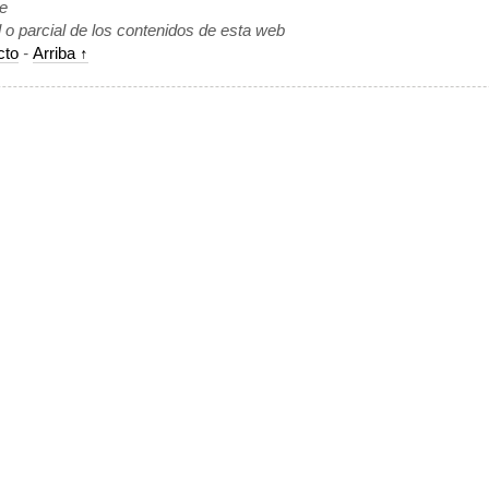
de
l o parcial de los contenidos de esta web
cto
-
Arriba ↑