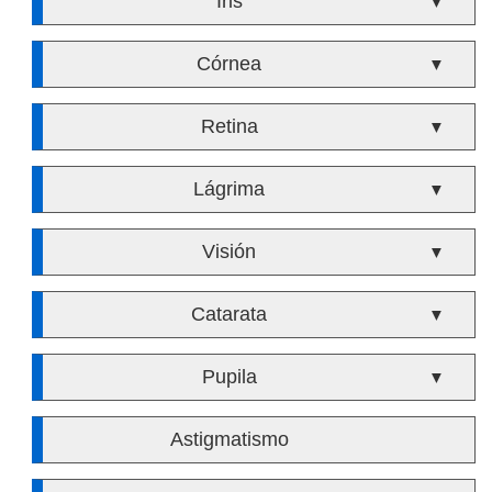
Iris
▼
Córnea
▼
Retina
▼
Lágrima
▼
Visión
▼
Catarata
▼
Pupila
▼
Astigmatismo