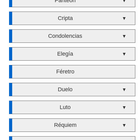
Panteón
▼
Cripta
▼
Condolencias
▼
Elegía
▼
Féretro
Duelo
▼
Luto
▼
Réquiem
▼