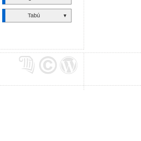
Tabú
▼