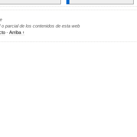
de
l o parcial de los contenidos de esta web
cto
-
Arriba ↑