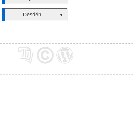
Desdén
▼