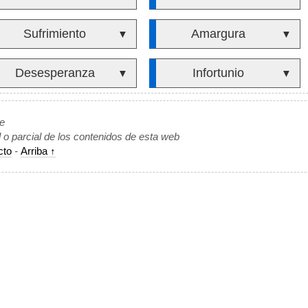
Sufrimiento
Amargura
▼
▼
Desesperanza
Infortunio
▼
▼
de
l o parcial de los contenidos de esta web
cto
-
Arriba ↑