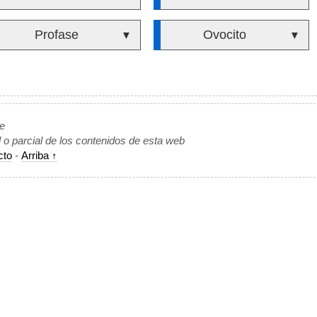
Profase
Ovocito
▼
▼
de
l o parcial de los contenidos de esta web
cto
-
Arriba ↑