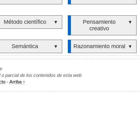
Método científico
Pensamiento
▼
▼
creativo
Semántica
Razonamiento moral
▼
▼
de
l o parcial de los contenidos de esta web
cto
-
Arriba ↑